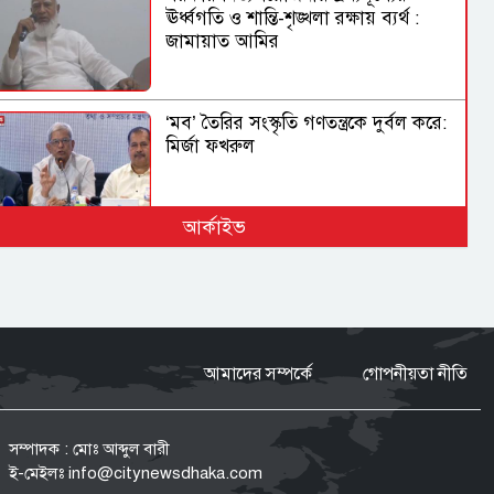
ঊর্ধ্বগতি ও শান্তি-শৃঙ্খলা রক্ষায় ব্যর্থ :
জামায়াত আমির
‘মব’ তৈরির সংস্কৃতি গণতন্ত্রকে দুর্বল করে:
মির্জা ফখরুল
আর্কাইভ
নিত্যপণ্যের দাম আকাশ ছোঁয়া, বিপাকে
নিম্নবিত্তরা
আমাদের সম্পর্কে
গোপনীয়তা নীতি
নির্মোহভাবে শীর্ষ মাদক কারবারিদের
তালিকা করা হবে: স্বরাষ্ট্রমন্ত্রী
সম্পাদক : মোঃ আব্দুল বারী
ই-মেইলঃ
info@citynewsdhaka.com