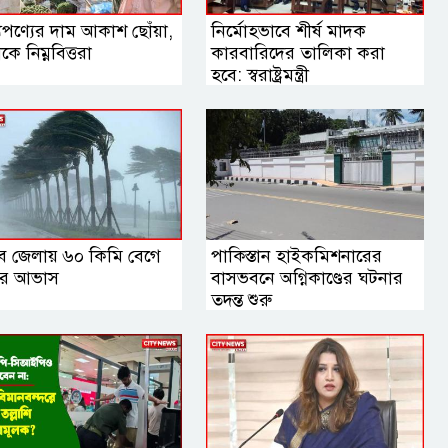
যপণ্যের দাম আকাশ ছোঁয়া,
নির্মোহভাবে শীর্ষ মাদক
কে নিম্নবিত্তরা
কারবারিদের তালিকা করা
হবে: স্বরাষ্ট্রমন্ত্রী
ব জেলায় ৬০ কিমি বেগে
পাকিস্তান হাইকমিশনারের
র আভাস
বাসভবনে অগ্নিকাণ্ডের ঘটনার
তদন্ত শুরু