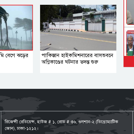
মি বেগে ঝড়ের
পাকিস্তান হাইকমিশনারের বাসভবনে
অগ্নিকাণ্ডের ঘটনার তদন্ত শুরু
রিজেন্সী রেডিয়েন্স, হাউজ # ১, রোড # ৩৬, গুলশান-২ (ডিপ্লোম্যাটিক
জোন), ঢাকা-১২১২।