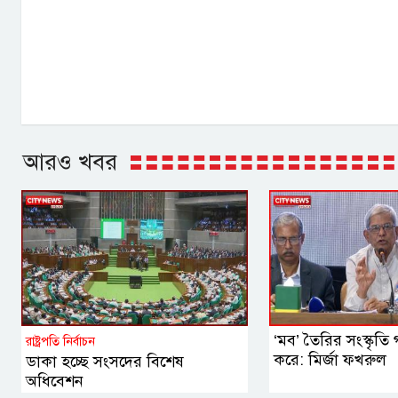
আরও খবর
‘মব’ তৈরির সংস্কৃতি গণ
রাষ্ট্রপতি নির্বাচন
করে: মির্জা ফখরুল
ডাকা হচ্ছে সংসদের বিশেষ
অধিবেশন