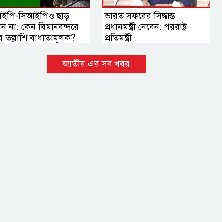
ইপি-সিআইপিও ছাড়
ভারত সফরের সিদ্ধান্ত
েন না: কেন বিমানবন্দরে
প্রধানমন্ত্রী নেবেন: পররাষ্ট্র
 তল্লাশি বাধ্যতামূলক?
প্রতিমন্ত্রী
জাতীয় এর সব খবর