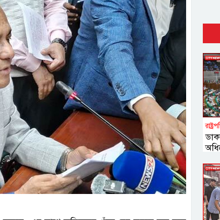
রাষ্ট্র
ডাক
অধি