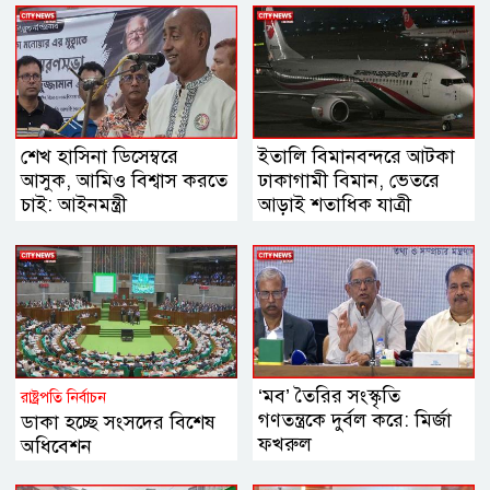
শেখ হাসিনা ডিসেম্বরে
ইতালি বিমানবন্দরে আটকা
আসুক, আমিও বিশ্বাস করতে
ঢাকাগামী বিমান, ভেতরে
চাই: আইনমন্ত্রী
আড়াই শতাধিক যাত্রী
‘মব’ তৈরির সংস্কৃতি
রাষ্ট্রপতি নির্বাচন
গণতন্ত্রকে দুর্বল করে: মির্জা
ডাকা হচ্ছে সংসদের বিশেষ
ফখরুল
অধিবেশন