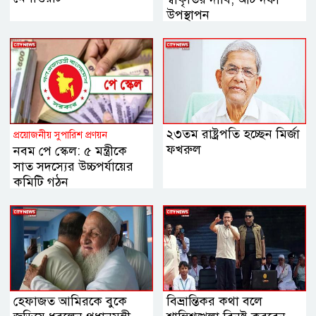
উপস্থাপন
২৩তম রাষ্ট্রপতি হচ্ছেন মির্জা
প্রয়োজনীয় সুপারিশ প্রণয়ন
ফখরুল
নবম পে স্কেল: ৫ মন্ত্রীকে
সাত সদস্যের উচ্চপর্যায়ের
কমিটি গঠন
হেফাজত আমিরকে বুকে
বিভ্রান্তিকর কথা বলে