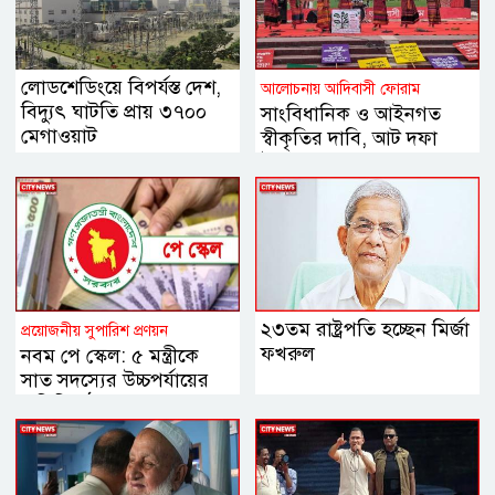
লোডশেডিংয়ে বিপর্যস্ত দেশ,
আলোচনায় আদিবাসী ফোরাম
বিদ্যুৎ ঘাটতি প্রায় ৩৭০০
সাংবিধানিক ও আইনগত
মেগাওয়াট
স্বীকৃতির দাবি, আট দফা
উপস্থাপন
২৩তম রাষ্ট্রপতি হচ্ছেন মির্জা
প্রয়োজনীয় সুপারিশ প্রণয়ন
ফখরুল
নবম পে স্কেল: ৫ মন্ত্রীকে
সাত সদস্যের উচ্চপর্যায়ের
কমিটি গঠন