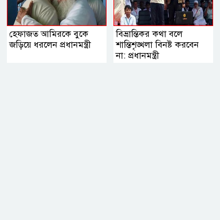
হেফাজত আমিরকে বুকে
বিভ্রান্তিকর কথা বলে
জড়িয়ে ধরলেন প্রধানমন্ত্রী
শান্তিশৃঙ্খলা বিনষ্ট করবেন
না: প্রধানমন্ত্রী