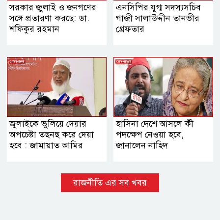
সরকার জুলাই ও জনগণের
এনসিপির যুগ্ম সদস্যসচিব
সঙ্গে প্রতারণা করছে: ডা.
গাজী সালাউদ্দীন তানভীর
শফিকুর রহমান
গ্রেফতার
জুলাইকে ভুলিয়ে দেয়ার
হাসিনা দেশে আসলে কী
অপচেষ্টা তছনছ করে দেয়া
পদক্ষেপ নেওয়া হবে,
হবে : জামায়াত আমির
জানালেন নাহিদ
রাজনীতি এর সব খবর