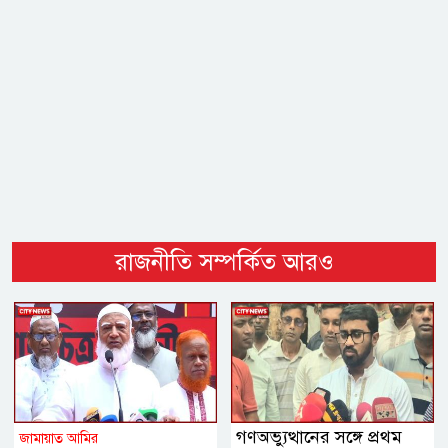
রাজনীতি সম্পর্কিত আরও
গণঅভ্যুত্থানের সঙ্গে প্রথম
জামায়াত আমির