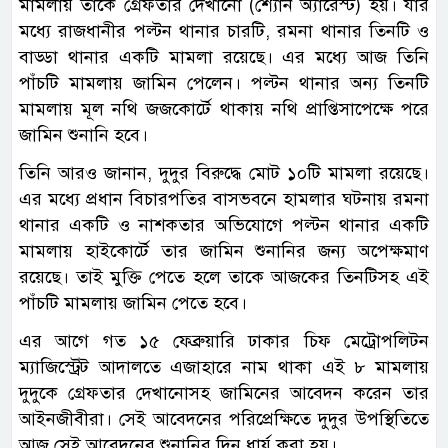
মামলায় তাকে গ্রেফতার দেখানো (শ্যোন অ্যারেস্ট) হয়। যার
মধ্যে রাজধানীর পল্টন থানার চারটি, রমনা থানার তিনটি ও
বাড্ডা থানার একটি মামলা রয়েছে। এর মধ্যে আজ তিনি
পাঁচটি মামলায় জামিন পেলেন। পল্টন থানার অন্য তিনটি
মামলায় মূল নথি জজকোর্টে থাকায় নথি প্রাপ্তিসাপেক্ষে পরে
জামিন শুনানি হবে।
তিনি আরও জানান, দুদুর বিরুদ্ধে মোট ১০টি মামলা রয়েছে।
এর মধ্যে প্রধান বিচারপতির বাসভবনে হামলার ঘটনায় রমনা
থানার একটি ও নাশকতার অভিযোগে পল্টন থানার একটি
মামলায় হাইকোর্টে তার জামিন শুনানির জন্য অপেক্ষমাণ
রয়েছে। তাই মুক্তি পেতে হলে তাকে আজকের তিনটিসহ এই
পাঁচটি মামলায় জামিন পেতে হবে।
এর আগে গত ১৫ ফেব্রুয়ারি ঢাকার চিফ মেট্রোপলিটন
ম্যাজিস্ট্রেট আদালতে এজাহারে নাম থাকা এই ৮ মামলায়
দুদুকে গ্রেফতার দেখানোসহ জামিনের আবেদন করেন তার
আইনজীবীরা। সেই আবেদনের পরিপ্রেক্ষিতে দুদুর উপস্থিতিতে
আজ সেই আবেদনের শুনানির দিন ধার্য করা হয়।