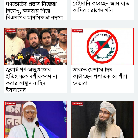
বেইমানি করেছেন জামায়াত
গণভোটের প্রস্তাব নিজেরা
আমির : রাশেদ খাঁন
দিলেও, ক্ষমতায় গিয়ে
বিএনপির মানসিকতা বদলে
গিয়েছে
জুলাই গণ-অভ্যুত্থানের
ভারতে যেভাবে দিন
ইতিহাসকে দলীয়করণ না
কাটাচ্ছেন পলাতক আ.লীগ
করার আহ্বান নাহিদ
নেতারা
ইসলামের