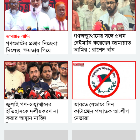
গণঅভ্যুত্থানের সঙ্গে প্রথম
জামায়াত আমির
বেইমানি করেছেন জামায়াত
গণভোটের প্রস্তাব নিজেরা
আমির : রাশেদ খাঁন
দিলেও, ক্ষমতায় গিয়ে
বিএনপির মানসিকতা বদলে
গিয়েছে
জুলাই গণ-অভ্যুত্থানের
ভারতে যেভাবে দিন
ইতিহাসকে দলীয়করণ না
কাটাচ্ছেন পলাতক আ.লীগ
করার আহ্বান নাহিদ
নেতারা
ইসলামের