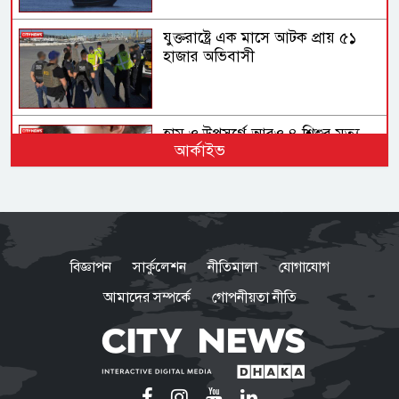
যুক্তরাষ্ট্রে এক মাসে আটক প্রায় ৫১
হাজার অভিবাসী
হাম ও উপসর্গে আরও ৪ শিশুর মৃত্যু
আর্কাইভ
ফোনবুকের সূত্র ধরে আসাদের
গোয়েন্দাপ্রধানের সন্ধান মিলল
বিজ্ঞাপন
সার্কুলেশন
নীতিমালা
যোগাযোগ
মস্কোতে
আমাদের সম্পর্কে
গোপনীয়তা নীতি
গণঅভ্যুত্থান কোনো আকস্মিক ঘটনা
নয়, ১৭ বছরের আন্দোলনের ফসল:
স্বরাষ্ট্রমন্ত্রী