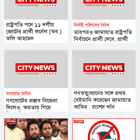
রাষ্ট্রপতি পদে ১১ দলীয়
নির্বাহী পরিষদের বৈঠক
জোটের প্রার্থী কর্নেল (অব.)
তারপরও জামায়াত রাষ্ট্রপতি
অলি আহমেদ
নির্বাচনে প্রার্থী দেবে, প্রার্থী
চূড়ান্ত
গণঅভ্যুত্থানের সঙ্গে প্রথম
জামায়াত আমির
বেইমানি করেছেন জামায়াত
গণভোটের প্রস্তাব নিজেরা
আমির : রাশেদ খাঁন
দিলেও, ক্ষমতায় গিয়ে
বিএনপির মানসিকতা বদলে
গিয়েছে