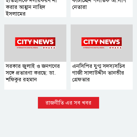
ইতিহাসকে দলীয়করণ না
কাটাচ্ছেন পলাতক আ.লীগ
করার আহ্বান নাহিদ
নেতারা
ইসলামের
সরকার জুলাই ও জনগণের
এনসিপির যুগ্ম সদস্যসচিব
সঙ্গে প্রতারণা করছে: ডা.
গাজী সালাউদ্দীন তানভীর
শফিকুর রহমান
গ্রেফতার
রাজনীতি এর সব খবর