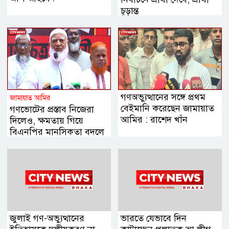
চূড়ান্ত
গণঅভ্যুত্থানের সঙ্গে প্রথম
জামায়াত আমির
বেইমানি করেছেন জামায়াত
গণভোটের প্রস্তাব নিজেরা
আমির : রাশেদ খাঁন
দিলেও, ক্ষমতায় গিয়ে
বিএনপির মানসিকতা বদলে
গিয়েছে
জুলাই গণ-অভ্যুত্থানের
ভারতে যেভাবে দিন