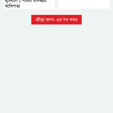
ফুটবলে স্পেনের একচ্ছত্র
আধিপত্য
ক্রীড়া জগৎ এর সব খবর