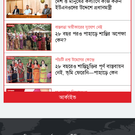
দেশ ও মানুষের কল্যাণে কাজ করুন
ইউএনওদের উদ্দেশে প্রধানমন্ত্রী
বাস্তবতা অস্বীকারের সুযোগ নেই
২৮ বছর পরও পাহাড়ে শান্তির অপেক্ষা
কেন?
পাঁচটি প্রশ্ন উদ্বেগের কেন্দ্রে
২৮ বছরেও শান্তিচুক্তির পূর্ণ বাস্তবায়ন
নেই, ভূমি ফেরেনি—পাহাড়ে কেন
এখনো অশান্তি?
যা বলছেন বিশেষজ্ঞরা
আর্কাইভ
অতিরিক্ত ওজনে বাড়ছে হৃদরোগ-
ডায়াবেটিসসহ নানা জটিলতার ঝুঁকি
স্বাধীনতা-সার্বভৌমত্বের প্রশ্নে সিরাজুল
ইসলাম কখনো আপস করেননি: মির্জা