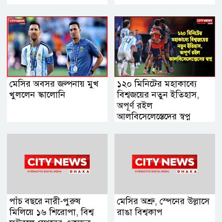
মেসির অবসর জল্পনায় মুখ
১২০ মিনিটের মহাকাব্যে
খুললেন স্কালোনি
বিশ্বজয়ের নতুন ইতিহাস,
অপূর্ণ রইল
আলবিসেলেস্তেদের স্বপ্ন
পাঁচ বছরে নারী-পুরুষ
মেসির অশ্রু, স্পেনের উল্লাসে
মিলিয়ে ১৬ শিরোপা, বিশ্ব
রাঙা বিশ্বকাপ