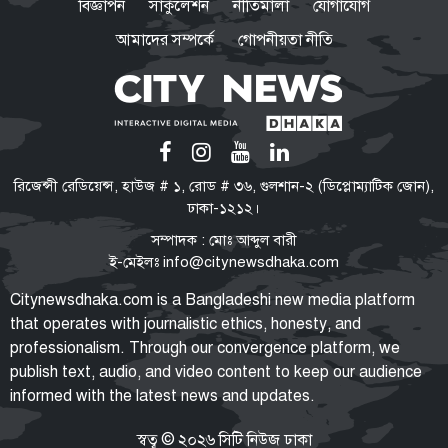
বিজ্ঞাপন
সার্কুলেশন
নীতিমালা
যোগাযোগ
ফখরুল
আমাদের সম্পর্কে
গোপনীয়তা নীতি
পরিবর্তনের পক্ষে-বিপক্ষে নানা শক্তি
তরুণদের সঙ্গে সমাজ ও রাষ্ট্রের একটি
ইতিবাচক সমন্বয় প্রয়োজন বললেন
হোসেন জিল্লুর
টিএফআই সেলে বন্দি রেখে নির্যাতন
রিজেন্সী রেডিয়েন্স, হাউজ # ১, রোড # ৩৬, গুলশান-২ (ডিপ্লোম্যাটিক জোন),
শেখ হাসিনার নির্দেশে গুম করা হয়েছিল
ঢাকা-১২১২।
সালাহউদ্দিন আহমদকে: তদন্ত সংস্থা
সম্পাদক : মোঃ আব্দুল বারী
ই-মেইলঃ
info@citynewsdhaka.com
‘হাসিনা কার্ড’ খেলবেন আবার বন্ধুত্ব
Citynewsdhaka.com is a Bangladeshi new media platform
চাইবেন, দুটো বিপরীতমুখী: ভারতকে
that operates with journalistic ethics, honesty, and
স্বরাষ্ট্রমন্ত্রী
professionalism. Through our convergence platform, we
publish text, audio, and video content to keep our audience
informed with the latest news and updates.
যুক্তরাষ্ট্র সব শর্ত মানলেই খুলবে
হরমুজ প্রণালি: ইরান
স্বত্ব © ২০২৬ সিটি নিউজ ঢাকা