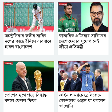
অস্ট্রেলিয়ার তৃতীয় সারির
স্বাভাবিক প্রক্রিয়ায় সাকিবের
দলের কাছে ইনিংস ব্যবধানে
দেশে ফেরার সুযোগ নেই:
হারল বাংলাদেশ
ক্রীড়া প্রতিমন্ত্রী
তোপের মুখে পড়ে সিদ্ধান্ত
ফাইনাল ম্যাচে ড্রেসিংরুমে
বদলে ফেলল ফিফা
কোন্দলের গুঞ্জনে যা বললেন
স্কালোনি