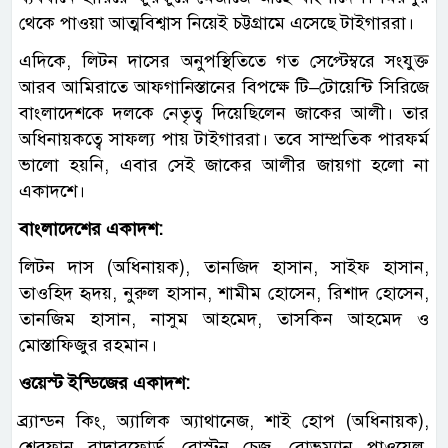
থেকে পাওয়া আত্মবিশ্বাস নিয়েই চট্টগ্রামে এসেছে টাইগাররা।
এদিকে, লিটন দাসের অনুপস্থিতিতে গত সেপ্টেম্বরে সংযুক্ত
আরব আমিরাতে আফগানিস্তানের বিপক্ষে টি–টোয়েন্টি সিরিজে
বাংলাদেশকে দলকে নেতৃত্ব দিয়েছিলেন জাকের আলী। তার
অধিনায়কত্বে সাফল্য পায় টাইগাররা। তবে সাম্প্রতিক পারফর্ম
ভালো হয়নি, এবার সেই জাকের আলীর জায়গা হলো না
একাদশে।
বাংলাদেশের একাদশ:
লিটন দাস (অধিনায়ক), তানজিদ হাসান, সাইফ হাসান,
তাওহিদ হৃদয়, নুরুল হাসান, শামীম হোসেন, রিশাদ হোসেন,
তানজিম হাসান, নাসুম আহমেদ, তাসকিন আহমেদ ও
মোস্তাফিজুর রহমান।
ওয়েস্ট ইন্ডিজের একাদশ:
ব্র্যান্ডন কিং, অ্যালিক অ্যাথানেজ, শাই হোপ (অধিনায়ক),
শেরফান রাদারফোর্ড, রোস্টন চেজ, রোভম্যান পাওয়েল,