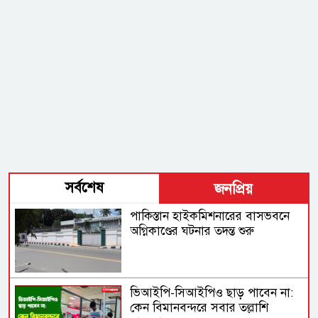
সর্বশেষ
জনপ্রিয়
পাকিস্তান হাইকমিশনারের বাসভবনে
অগ্নিকাণ্ডের ঘটনার তদন্ত শুরু
ভিআইপি-সিআইপিও ছাড় পাবেন না:
কেন বিমানবন্দরে সবার তল্লাশি