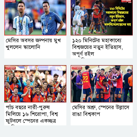
মেসির অবসর জল্পনায় মুখ
১২০ মিনিটের মহাকাব্যে
খুললেন স্কালোনি
বিশ্বজয়ের নতুন ইতিহাস,
অপূর্ণ রইল
আলবিসেলেস্তেদের স্বপ্ন
পাঁচ বছরে নারী-পুরুষ
মেসির অশ্রু, স্পেনের উল্লাসে
মিলিয়ে ১৬ শিরোপা, বিশ্ব
রাঙা বিশ্বকাপ
ফুটবলে স্পেনের একচ্ছত্র
আধিপত্য