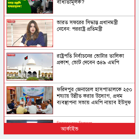
বাধ্যতামূলক?
ভারত সফরের সিদ্ধান্ত প্রধানমন্ত্রী
নেবেন: পররাষ্ট্র প্রতিমন্ত্রী
রাষ্ট্রপতি নির্বাচনের ভোটার তালিকা
প্রকাশ, ভোট দেবেন ৩৪৯ এমপি
ফরিদপুর জেনারেল হাসপাতালকে ২৫০
শয্যায় উন্নীত করার উদ্যোগ, প্রথম
ব্যবস্থাপনা সভায় এমপি নায়াব ইউসুফ
বিমানবন্দরের নিরাপত্তা
আর্কাইভ
ভিআইপি ও সিআইপি ব্যক্তিসহ
সবাইকে তল্লাশির নির্দেশ মন্ত্রীর