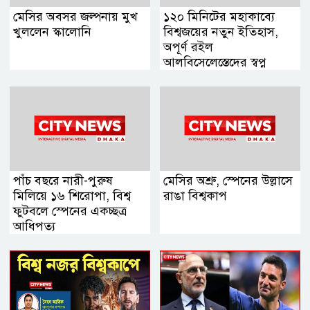
মেসির অবসর জল্পনায় মুখ
১২০ মিনিটের মহাকাব্যে
খুললেন স্কালোনি
বিশ্বজয়ের নতুন ইতিহাস,
অপূর্ণ রইল
আলবিসেলেস্তেদের স্বপ্ন
পাঁচ বছরে নারী-পুরুষ
মেসির অশ্রু, স্পেনের উল্লাসে
মিলিয়ে ১৬ শিরোপা, বিশ্ব
রাঙা বিশ্বকাপ
ফুটবলে স্পেনের একচ্ছত্র
আধিপত্য