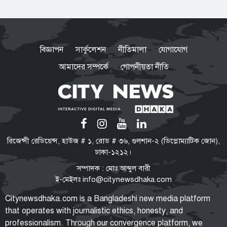
ভারত সরকারের ভূমিকা নিয়ে প্রশ্ন
শেখ হাসিনাকে ভারত কেন বক্তব্য
বিজ্ঞাপন
সার্কুলেশন
নীতিমালা
যোগাযোগ
দেওয়ার সুযোগ দিল, বিবিসি বাংলাকে
যা বললেন স্বরাষ্ট্রমন্ত্রী
আমাদের সম্পর্কে
গোপনীয়তা নীতি
মারো না কেন ওদের?
ওবায়দুল কাদের-সাদ্দামের কল রেকর্ড
ট্রাইব্যুনালে দাখিল
তনু হত্যা মামলা
রিজেন্সী রেডিয়েন্স, হাউজ # ১, রোড # ৩৬, গুলশান-২ (ডিপ্লোম্যাটিক জোন),
সাবেক সেনাসদস্য হাফিজুরের জামিন
ঢাকা-১২১২।
স্থগিত, ২৪ ঘণ্টার মধ্যে আত্মসমর্পণের
সম্পাদক : মোঃ আব্দুল বারী
নির্দেশ
ই-মেইলঃ
info@citynewsdhaka.com
বাংলাদেশে রাষ্ট্রপতি নির্বাচন যেভাবে
Citynewsdhaka.com is a Bangladeshi new media platform
হয়: সংবিধান কী বলে, কবে থেকে শুরু
that operates with journalistic ethics, honesty, and
এই পদ্ধতি?
professionalism. Through our convergence platform, we