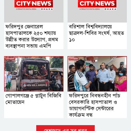
ফরিদপুর জেনারেল
বরিশাল বিশ্ববিদ্যালয়ে
হাসপাতালকে ২৫০ শয্যায়
ছাত্রদল-শিবির সংঘর্ষ, আহত
উন্নীত করার উদ্যোগ, প্রথম
১০
ব্যবস্থাপনা সভায় এমপি
নায়াব ইউসুফ
গোপালগঞ্জে ৫ প্লাটুন বিজিবি
ফরিদপুরে নিবন্ধনহীন পাঁচ
মোতায়েন
বেসরকারি হাসপাতাল ও
ডায়াগনস্টিক সেন্টারের
কার্যক্রম বন্ধ
দেশজুড়ে এর সব খবর