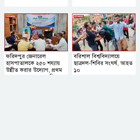
ফরিদপুর জেনারেল
বরিশাল বিশ্ববিদ্যালয়ে
হাসপাতালকে ২৫০ শয্যায়
ছাত্রদল-শিবির সংঘর্ষ, আহত
উন্নীত করার উদ্যোগ, প্রথম
১০
ব্যবস্থাপনা সভায় এমপি
নায়াব ইউসুফ