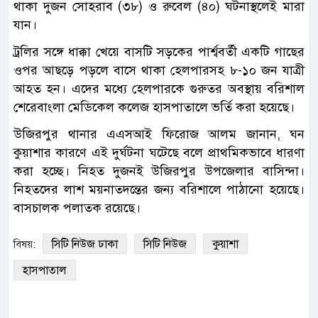
থাকা দুজন সোহরাব (৩৮) ও রুবেল (৪০) ঘটনাস্থলেই মারা
যান।
ট্রলির সঙ্গে ধাক্কা খেয়ে বাসটি সড়কের পার্শ্ববর্তী একটি গাছের
ওপর আছড়ে পড়লে বাসে থাকা হেলপারসহ ৮-১০ জন যাত্রী
আহত হন। এদের মধ্যে হেলপারকে গুরুতর অবস্থায় বরিশাল
শেরেবাংলা মেডিকেল কলেজ হাসপাতালে ভর্তি করা হয়েছে।
উজিরপুর থানার এএসআই ফিরোজ আলম জানান, ঘন
কুয়াশার কারণে এই দুর্ঘটনা ঘটেছে বলে প্রাথমিকভাবে ধারণা
করা হচ্ছে। নিহত দুজনই উজিরপুর উপজেলার বাসিন্দা।
নিহতদের লাশ ময়নাতদন্তের জন্য বরিশালে পাঠানো হয়েছে।
বাসচালক পলাতক রয়েছে।
সিটি নিউজ ঢাকা
সিটি নিউজ
কুয়াশা
বিষয়:
হাসপাতাল