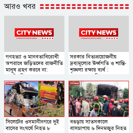
আরও খবর
গণহত্যা ও মানবতাবিরোধী
সরকার নিত্যপ্রয়োজনীয়
অপরাধে জড়িতদের রাজনীতি
দ্রব্যমূল্যের ঊর্ধ্বগতি ও শান্তি-
মানুষ গ্রহণ করবে না:
শৃঙ্খলা রক্ষায় ব্যর্থ :
স্বরাষ্ট্রমন্ত্রী
জামায়াত আমির
সিলেটের ওসমানীনগরে দুই
বগুড়ায় সাতসকালে
বাসের সংঘর্ষে নিহত ৮
বাসচাপায় ৬ দিনমজুর নিহত