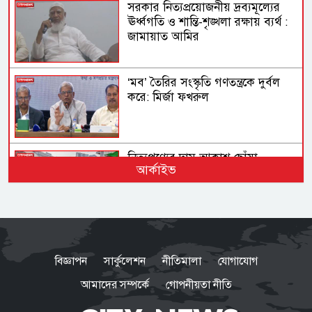
সরকার নিত্যপ্রয়োজনীয় দ্রব্যমূল্যের
ঊর্ধ্বগতি ও শান্তি-শৃঙ্খলা রক্ষায় ব্যর্থ :
জামায়াত আমির
‘মব’ তৈরির সংস্কৃতি গণতন্ত্রকে দুর্বল
করে: মির্জা ফখরুল
নিত্যপণ্যের দাম আকাশ ছোঁয়া,
আর্কাইভ
বিপাকে নিম্নবিত্তরা
নির্মোহভাবে শীর্ষ মাদক কারবারিদের
তালিকা করা হবে: স্বরাষ্ট্রমন্ত্রী
বিজ্ঞাপন
সার্কুলেশন
নীতিমালা
যোগাযোগ
আমাদের সম্পর্কে
গোপনীয়তা নীতি
যেসব জেলায় ৬০ কিমি বেগে ঝড়ের