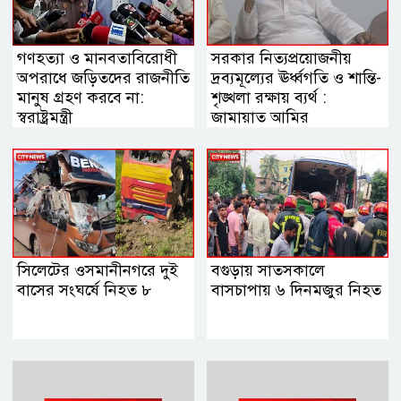
গণহত্যা ও মানবতাবিরোধী
সরকার নিত্যপ্রয়োজনীয়
অপরাধে জড়িতদের রাজনীতি
দ্রব্যমূল্যের ঊর্ধ্বগতি ও শান্তি-
মানুষ গ্রহণ করবে না:
শৃঙ্খলা রক্ষায় ব্যর্থ :
স্বরাষ্ট্রমন্ত্রী
জামায়াত আমির
সিলেটের ওসমানীনগরে দুই
বগুড়ায় সাতসকালে
বাসের সংঘর্ষে নিহত ৮
বাসচাপায় ৬ দিনমজুর নিহত