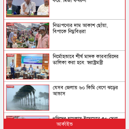
করে: মির্জা ফখরুল
নিত্যপণ্যের দাম আকাশ ছোঁয়া,
বিপাকে নিম্নবিত্তরা
নির্মোহভাবে শীর্ষ মাদক কারবারিদের
তালিকা করা হবে: স্বরাষ্ট্রমন্ত্রী
যেসব জেলায় ৬০ কিমি বেগে ঝড়ের
আভাস
হুথিদের হামলায় ইয়েমেনে ৩০ সেনা
আর্কাইভ
নিহত