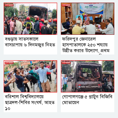
বগুড়ায় সাতসকালে
ফরিদপুর জেনারেল
বাসচাপায় ৬ দিনমজুর নিহত
হাসপাতালকে ২৫০ শয্যায়
উন্নীত করার উদ্যোগ, প্রথম
ব্যবস্থাপনা সভায় এমপি
নায়াব ইউসুফ
বরিশাল বিশ্ববিদ্যালয়ে
গোপালগঞ্জে ৫ প্লাটুন বিজিবি
ছাত্রদল-শিবির সংঘর্ষ, আহত
মোতায়েন
১০