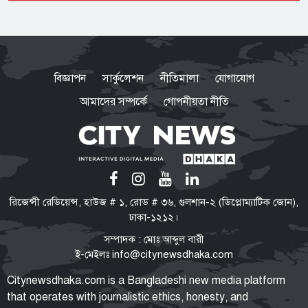
সিলেটের ওসমানীনগরে দুই বাসের
সংঘর্ষে নিহত ৮
বিজ্ঞাপন
সার্কুলেশন
নীতিমালা
যোগাযোগ
আমাদের সম্পর্কে
গোপনীয়তা নীতি
বগুড়ায় সাতসকালে বাসচাপায় ৬
দিনমজুর নিহত
পাকিস্তান হাইকমিশনারের বাসভবনে
রিজেন্সী রেডিয়েন্স, হাউজ # ১, রোড # ৩৬, গুলশান-২ (ডিপ্লোম্যাটিক জোন),
অগ্নিকাণ্ডের ঘটনার তদন্ত শুরু
ঢাকা-১২১২।
সম্পাদক : মোঃ আব্দুল বারী
ই-মেইলঃ
info@citynewsdhaka.com
ভিআইপি-সিআইপিও ছাড় পাবেন না:
Citynewsdhaka.com is a Bangladeshi new media platform
কেন বিমানবন্দরে সবার তল্লাশি
that operates with journalistic ethics, honesty, and
বাধ্যতামূলক?