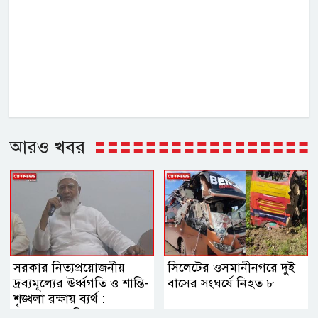
আরও খবর
সরকার নিত্যপ্রয়োজনীয়
সিলেটের ওসমানীনগরে দুই
দ্রব্যমূল্যের ঊর্ধ্বগতি ও শান্তি-
বাসের সংঘর্ষে নিহত ৮
শৃঙ্খলা রক্ষায় ব্যর্থ :
জামায়াত আমির