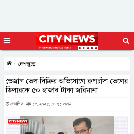
দেশজুড়ে
ভেজাল তেল বিক্রির অভিযোগে রুপচাঁদা তেলের
ডিলারকে ৫০ হাজার টাকা জরিমানা
প্রকাশিত: মার্চ ১৮, ২০২৫, ১০:৫১ এএম