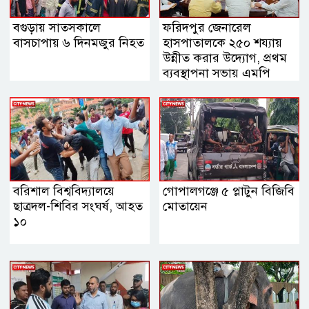
বগুড়ায় সাতসকালে
ফরিদপুর জেনারেল
বাসচাপায় ৬ দিনমজুর নিহত
হাসপাতালকে ২৫০ শয্যায়
উন্নীত করার উদ্যোগ, প্রথম
ব্যবস্থাপনা সভায় এমপি
নায়াব ইউসুফ
বরিশাল বিশ্ববিদ্যালয়ে
গোপালগঞ্জে ৫ প্লাটুন বিজিবি
ছাত্রদল-শিবির সংঘর্ষ, আহত
মোতায়েন
১০