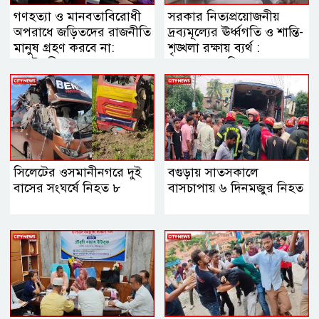
গণহত্যা ও মানবতাবিরোধী
সরকার নিত্যপ্রয়োজনীয়
অপরাধে জড়িতদের রাজনীতি
দ্রব্যমূল্যের ঊর্ধ্বগতি ও শান্তি-
মানুষ গ্রহণ করবে না:
শৃঙ্খলা রক্ষায় ব্যর্থ :
স্বরাষ্ট্রমন্ত্রী
জামায়াত আমির
সিলেটের ওসমানীনগরে দুই
বগুড়ায় সাতসকালে
বাসের সংঘর্ষে নিহত ৮
বাসচাপায় ৬ দিনমজুর নিহত