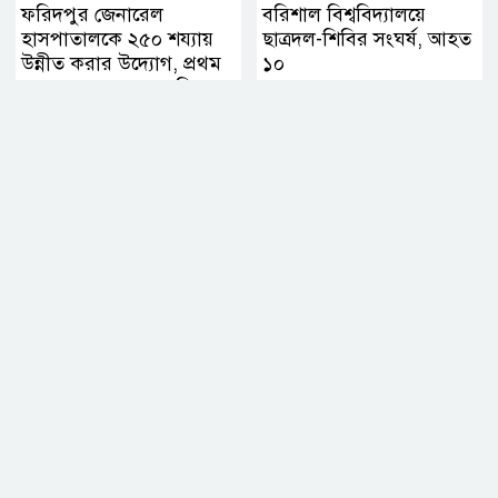
ফরিদপুর জেনারেল
বরিশাল বিশ্ববিদ্যালয়ে
হাসপাতালকে ২৫০ শয্যায়
ছাত্রদল-শিবির সংঘর্ষ, আহত
উন্নীত করার উদ্যোগ, প্রথম
১০
ব্যবস্থাপনা সভায় এমপি
নায়াব ইউসুফ