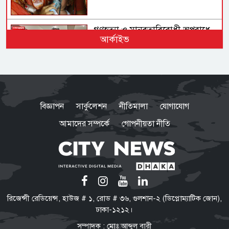
গণহত্যা ও মানবতাবিরোধী অপরাধে
আর্কাইভ
জড়িতদের রাজনীতি মানুষ গ্রহণ করবে
না: স্বরাষ্ট্রমন্ত্রী
সরকার নিত্যপ্রয়োজনীয় দ্রব্যমূল্যের
ঊর্ধ্বগতি ও শান্তি-শৃঙ্খলা রক্ষায় ব্যর্থ :
বিজ্ঞাপন
সার্কুলেশন
নীতিমালা
যোগাযোগ
জামায়াত আমির
আমাদের সম্পর্কে
গোপনীয়তা নীতি
‘মব’ তৈরির সংস্কৃতি গণতন্ত্রকে দুর্বল
করে: মির্জা ফখরুল
নিত্যপণ্যের দাম আকাশ ছোঁয়া,
রিজেন্সী রেডিয়েন্স, হাউজ # ১, রোড # ৩৬, গুলশান-২ (ডিপ্লোম্যাটিক জোন),
বিপাকে নিম্নবিত্তরা
ঢাকা-১২১২।
সম্পাদক : মোঃ আব্দুল বারী