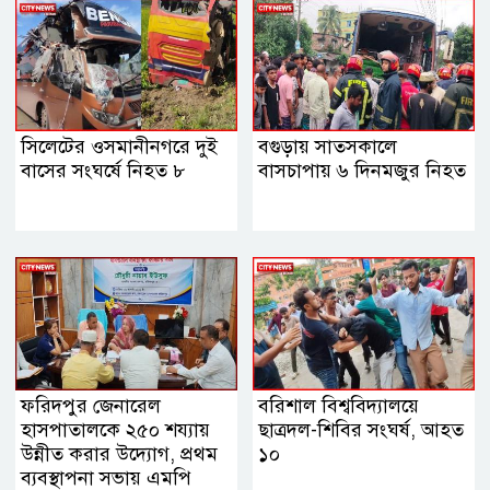
সিলেটের ওসমানীনগরে দুই
বগুড়ায় সাতসকালে
বাসের সংঘর্ষে নিহত ৮
বাসচাপায় ৬ দিনমজুর নিহত
ফরিদপুর জেনারেল
বরিশাল বিশ্ববিদ্যালয়ে
হাসপাতালকে ২৫০ শয্যায়
ছাত্রদল-শিবির সংঘর্ষ, আহত
উন্নীত করার উদ্যোগ, প্রথম
১০
ব্যবস্থাপনা সভায় এমপি