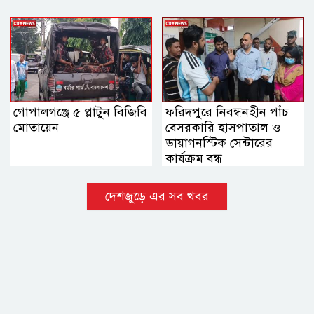
নায়াব ইউসুফ
গোপালগঞ্জে ৫ প্লাটুন বিজিবি
ফরিদপুরে নিবন্ধনহীন পাঁচ
মোতায়েন
বেসরকারি হাসপাতাল ও
ডায়াগনস্টিক সেন্টারের
কার্যক্রম বন্ধ
দেশজুড়ে এর সব খবর