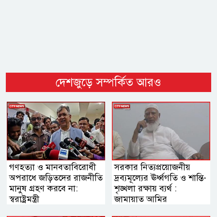
দেশজুড়ে সম্পর্কিত আরও
গণহত্যা ও মানবতাবিরোধী
সরকার নিত্যপ্রয়োজনীয়
অপরাধে জড়িতদের রাজনীতি
দ্রব্যমূল্যের ঊর্ধ্বগতি ও শান্তি-
মানুষ গ্রহণ করবে না:
শৃঙ্খলা রক্ষায় ব্যর্থ :
স্বরাষ্ট্রমন্ত্রী
জামায়াত আমির