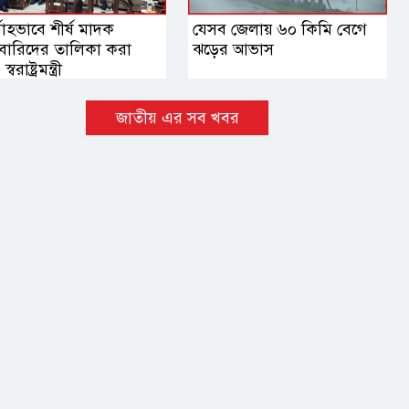
মোহভাবে শীর্ষ মাদক
যেসব জেলায় ৬০ কিমি বেগে
বারিদের তালিকা করা
ঝড়ের আভাস
্বরাষ্ট্রমন্ত্রী
জাতীয় এর সব খবর