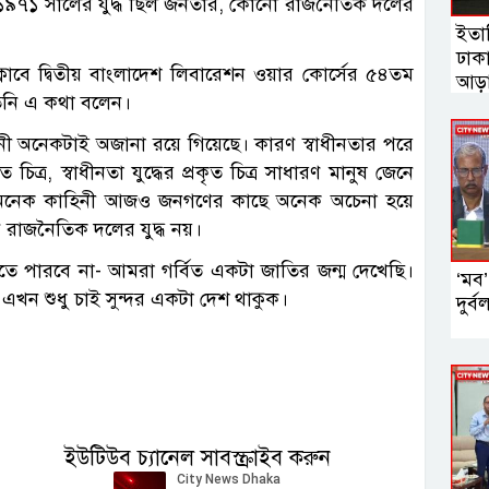
ছেন, ১৯৭১ সালের যুদ্ধ ছিল জনতার, কোনো রাজনৈতিক দলের
ইতা
ঢাক
্লাবে দ্বিতীয় বাংলাদেশ লিবারেশন ওয়ার কোর্সের ৫৪তম
আড়া
িনি এ কথা বলেন।
 কাহিনী অনেকটাই অজানা রয়ে গিয়েছে। কারণ স্বাধীনতার পরে
 চিত্র, স্বাধীনতা যুদ্ধের প্রকৃত চিত্র সাধারণ মানুষ জেনে
ের অনেক কাহিনী আজও জনগণের কাছে অনেক অচেনা হয়ে
ন রাজনৈতিক দলের যুদ্ধ নয়।
তে পারবে না- আমরা গর্বিত একটা জাতির জন্ম দেখেছি।
‘মব’
। এখন শুধু চাই সুন্দর একটা দেশ থাকুক।
দুর্
ইউটিউব চ্যানেল সাবস্ক্রাইব করুন