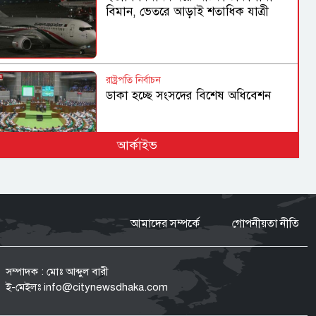
বিমান, ভেতরে আড়াই শতাধিক যাত্রী
রাষ্ট্রপতি নির্বাচন
ডাকা হচ্ছে সংসদের বিশেষ অধিবেশন
আর্কাইভ
হামের উপসর্গে আরও ৩ জনের মৃত্যু,
আক্রান্ত ১ হাজার ২১৮
আমাদের সম্পর্কে
গোপনীয়তা নীতি
গণহত্যা ও মানবতাবিরোধী অপরাধে
জড়িতদের রাজনীতি মানুষ গ্রহণ করবে না:
স্বরাষ্ট্রমন্ত্রী
সম্পাদক : মোঃ আব্দুল বারী
ই-মেইলঃ
info@citynewsdhaka.com