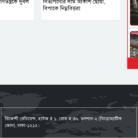
তন্ত্রকে দুর্বল
নিত্যপণ্যের দাম আকাশ ছোঁয়া,
বিপাকে নিম্নবিত্তরা
রিজেন্সী রেডিয়েন্স, হাউজ # ১, রোড # ৩৬, গুলশান-২ (ডিপ্লোম্যাটিক
জোন), ঢাকা-১২১২।