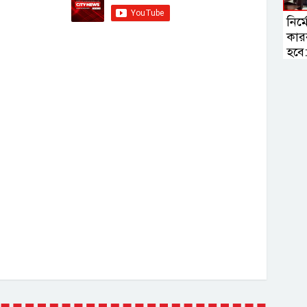
নির্
কার
হবে: স