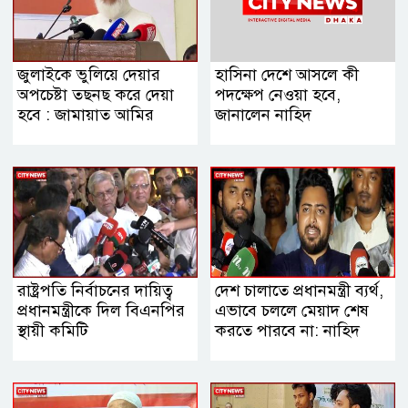
জুলাইকে ভুলিয়ে দেয়ার
হাসিনা দেশে আসলে কী
অপচেষ্টা তছনছ করে দেয়া
পদক্ষেপ নেওয়া হবে,
হবে : জামায়াত আমির
জানালেন নাহিদ
রাষ্ট্রপতি নির্বাচনের দায়িত্ব
দেশ চালাতে প্রধানমন্ত্রী ব্যর্থ,
প্রধানমন্ত্রীকে দিল বিএনপির
এভাবে চললে মেয়াদ শেষ
স্থায়ী কমিটি
করতে পারবে না: নাহিদ