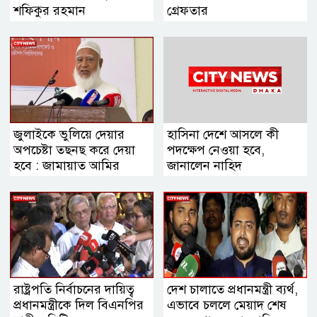
শফিকুর রহমান
গ্রেফতার
জুলাইকে ভুলিয়ে দেয়ার
হাসিনা দেশে আসলে কী
অপচেষ্টা তছনছ করে দেয়া
পদক্ষেপ নেওয়া হবে,
হবে : জামায়াত আমির
জানালেন নাহিদ
রাষ্ট্রপতি নির্বাচনের দায়িত্ব
দেশ চালাতে প্রধানমন্ত্রী ব্যর্থ,
প্রধানমন্ত্রীকে দিল বিএনপির
এভাবে চললে মেয়াদ শেষ