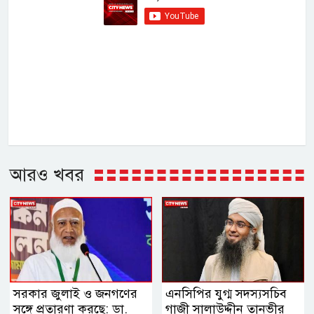
আরও খবর
সরকার জুলাই ও জনগণের
এনসিপির যুগ্ম সদস্যসচিব
সঙ্গে প্রতারণা করছে: ডা.
গাজী সালাউদ্দীন তানভীর