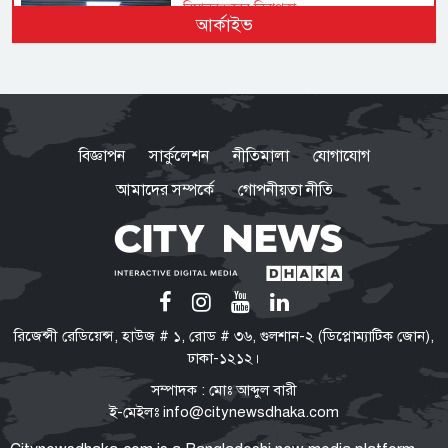
বিমানবন্দরের নিরাপত্তা
আর্কাইভ
ভিআইপি ও সিআইপি ব্যক্তিসহ
সবাইকে তল্লাশির নির্দেশ মন্ত্রীর
ভারত সরকারের ভূমিকা নিয়ে প্রশ্ন
শেখ হাসিনাকে ভারত কেন বক্তব্য
বিজ্ঞাপন
সার্কুলেশন
নীতিমালা
যোগাযোগ
দেওয়ার সুযোগ দিল, বিবিসি বাংলাকে
যা বললেন স্বরাষ্ট্রমন্ত্রী
আমাদের সম্পর্কে
গোপনীয়তা নীতি
মারো না কেন ওদের?
ওবায়দুল কাদের-সাদ্দামের কল রেকর্ড
ট্রাইব্যুনালে দাখিল
তনু হত্যা মামলা
রিজেন্সী রেডিয়েন্স, হাউজ # ১, রোড # ৩৬, গুলশান-২ (ডিপ্লোম্যাটিক জোন),
সাবেক সেনাসদস্য হাফিজুরের জামিন
ঢাকা-১২১২।
স্থগিত, ২৪ ঘণ্টার মধ্যে আত্মসমর্পণের
সম্পাদক : মোঃ আব্দুল বারী
নির্দেশ
ই-মেইলঃ
info@citynewsdhaka.com
বাংলাদেশে রাষ্ট্রপতি নির্বাচন যেভাবে