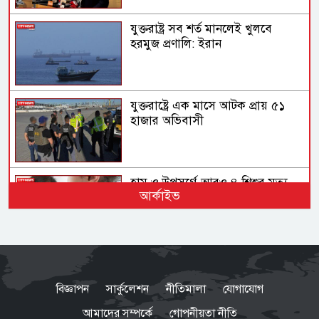
যুক্তরাষ্ট্র সব শর্ত মানলেই খুলবে
হরমুজ প্রণালি: ইরান
যুক্তরাষ্ট্রে এক মাসে আটক প্রায় ৫১
হাজার অভিবাসী
হাম ও উপসর্গে আরও ৪ শিশুর মৃত্যু
আর্কাইভ
ফোনবুকের সূত্র ধরে আসাদের
গোয়েন্দাপ্রধানের সন্ধান মিলল
বিজ্ঞাপন
সার্কুলেশন
নীতিমালা
যোগাযোগ
মস্কোতে
আমাদের সম্পর্কে
গোপনীয়তা নীতি