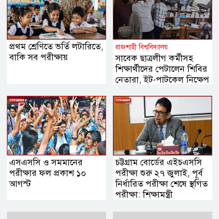
প্রথম শ্রেণিতে ভর্তি লটারিতে,
রাজশাহী বিশ্ববিদ্যালয়
বাকি সব পরীক্ষায়
সাবেক ছাত্রলীগ কর্মীসহ
শিক্ষার্থীদের পেটালেন শিবির
নেতারা, ইট-পাটকেল নিক্ষেপ
এসএসসি ও সমমানের
চট্টগ্রাম বোর্ডের এইচএসসি
পরীক্ষার ফল প্রকাশ ১০
পরীক্ষা শুরু ২৭ জুলাই, পূর্ব
আগস্ট
নির্ধারিত পরীক্ষা শেষে স্থগিত
পরীক্ষা: শিক্ষামন্ত্রী