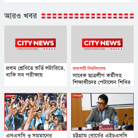
আরও খবর
প্রথম শ্রেণিতে ভর্তি লটারিতে,
রাজশাহী বিশ্ববিদ্যালয়
বাকি সব পরীক্ষায়
সাবেক ছাত্রলীগ কর্মীসহ
শিক্ষার্থীদের পেটালেন শিবির
নেতারা, ইট-পাটকেল নিক্ষেপ
এসএসসি ও সমমানের
চট্টগ্রাম বোর্ডের এইচএসসি