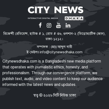
গণঅভ্যুত্থান কোনো আকস্মিক ঘটনা
নয়, ১৭ বছরের আন্দোলনের ফসল:
স্বরাষ্ট্রমন্ত্রী
জুলাইয়ের শহীদ ও আহত ১০
রিজেন্সী রেডিয়েন্স, হাউজ # ১, রোড # ৩৬, গুলশান-২ (ডিপ্লোম্যাটিক জোন),
পরিবারের সদস্যদের নিয়োগপত্র দিলেন
ঢাকা-১২১২।
প্রধানমন্ত্রী
সম্পাদক : মোঃ আব্দুল বারী
ই-মেইলঃ
info@citynewsdhaka.com
জামায়াত আমির
Citynewsdhaka.com is a Bangladeshi new media platform
গণভোটের প্রস্তাব নিজেরা দিলেও,
that operates with journalistic ethics, honesty, and
ক্ষমতায় গিয়ে বিএনপির মানসিকতা
professionalism. Through our convergence platform, we
বদলে গিয়েছে
publish text, audio, and video content to keep our audience
informed with the latest news and updates.
জেআইসিতে আটকে তারেক
রহমানকেও নির্যাতন করা হয়েছিল: চিফ
প্রসিকিউটর
স্বত্ব © ২০২৬ সিটি নিউজ ঢাকা