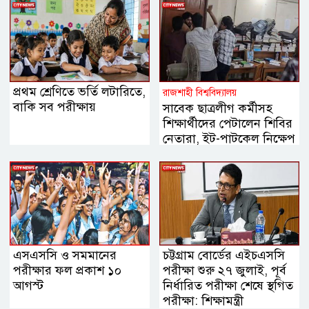
প্রথম শ্রেণিতে ভর্তি লটারিতে,
রাজশাহী বিশ্ববিদ্যালয়
বাকি সব পরীক্ষায়
সাবেক ছাত্রলীগ কর্মীসহ
শিক্ষার্থীদের পেটালেন শিবির
নেতারা, ইট-পাটকেল নিক্ষেপ
এসএসসি ও সমমানের
চট্টগ্রাম বোর্ডের এইচএসসি
পরীক্ষার ফল প্রকাশ ১০
পরীক্ষা শুরু ২৭ জুলাই, পূর্ব
আগস্ট
নির্ধারিত পরীক্ষা শেষে স্থগিত
পরীক্ষা: শিক্ষামন্ত্রী