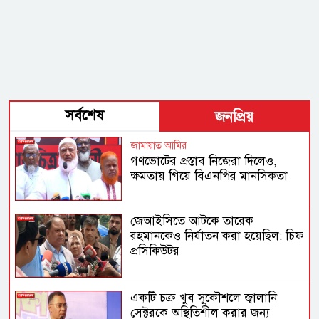
সর্বশেষ
জনপ্রিয়
জামায়াত আমির
গণভোটের প্রস্তাব নিজেরা দিলেও,
ক্ষমতায় গিয়ে বিএনপির মানসিকতা
বদলে গিয়েছে
জেআইসিতে আটকে তারেক
রহমানকেও নির্যাতন করা হয়েছিল: চিফ
প্রসিকিউটর
একটি চক্র খুব সুকৌশলে জ্বালানি
সেক্টরকে অস্থিতিশীল করার জন্য