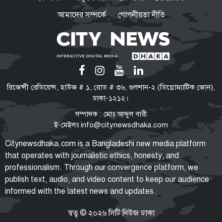
আমাদের সম্পর্কে
গোপনীয়তা নীতি
ভারতে যেভাবে দিন কাটাচ্ছেন পলাতক
আ.লীগ নেতারা
ড্যাবের প্রতিষ্ঠাবার্ষিকীতে প্রধানমন্ত্রী
রিজেন্সী রেডিয়েন্স, হাউজ # ১, রোড # ৩৬, গুলশান-২ (ডিপ্লোম্যাটিক জোন),
তারেক রহমান
ঢাকা-১২১২।
সম্পাদক : মোঃ আব্দুল বারী
ই-মেইলঃ
info@citynewsdhaka.com
মুক্তিযুদ্ধ ছিলো জনতার, কোনো
Citynewsdhaka.com is a Bangladeshi new media platform
রাজনৈতিক দলের নয়: ভারপ্রাপ্ত
that operates with journalistic ethics, honesty, and
রাষ্ট্রপতি
professionalism. Through our convergence platform, we
publish text, audio, and video content to keep our audience
informed with the latest news and updates.
শেখ হাসিনা ডিসেম্বরে আসুক, আমিও
বিশ্বাস করতে চাই: আইনমন্ত্রী
স্বত্ব © ২০২৬ সিটি নিউজ ঢাকা