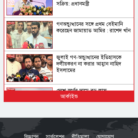
সক্রিয়: প্রধানমন্ত্রী
গণঅভ্যুত্থানের সঙ্গে প্রথম বেইমানি
করেছেন জামায়াত আমির : রাশেদ খাঁন
জুলাই গণ-অভ্যুত্থানের ইতিহাসকে
দলীয়করণ না করার আহ্বান নাহিদ
ইসলামের
দেশে স্বর্ণের দামে বড় লাফ
আর্কাইভ
অস্ট্রেলিয়ার তৃতীয় সারির দলের কাছে
ইনিংস ব্যবধানে হারল বাংলাদেশ
বিজ্ঞাপন
সার্কুলেশন
নীতিমালা
যোগাযোগ