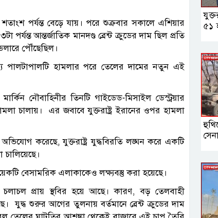
যুক্
৫ শতাংশ পর্যন্ত বেড়ে যায়। পরে শুক্রবার সকালে এশিয়ার
৫১ 
যন্ত আন্তর্জাতিক মানদণ্ড ব্রেন্ট ক্রুডের দাম ছিল প্রতি
 ডলারে পৌঁছেছিল।
নের মধ্যে পালটাপালটি হামলার পরে তেলের দামের নতুন এই
তে মার্কিন নৌবাহিনীর তিনটি গাইডেড-মিসাইল ডেস্ট্রয়ার
হামলা চালায়। এর জবাবে যুক্তরাষ্ট্র ইরানের ওপর হামলা
হুথি
সেন
স অভিযোগ করেছে, যুক্তরাষ্ট্র যুদ্ধবিরতি লঙ্ঘন করে একটি
চালিয়েছে।
কটি বেসামরিক এলাকাকেও লক্ষ্যবস্তু করা হয়েছে।
চলাচল প্রায় স্থবির হয়ে আছে। কারণ, বড় তেলবাহী
যুদ্ধ শুরুর আগের তুলনায় বর্তমানে ব্রেন্ট ক্রুডের দাম
ব্যারেল তেলের ঘাটতির আশঙ্কা থেকেই বাজারে এই চাপ তৈরি