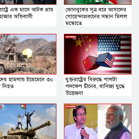
তরাষ্ট্রে এক মাসে আটক প্রায়
ফোনবুকের সূত্র ধরে আসাদের
হাজার অভিবাসী
গোয়েন্দাপ্রধানের সন্ধান মিলল
মস্কোতে
দের হামলায় ইয়েমেনে ৩০
যুক্তরাষ্ট্রের বিরুদ্ধে পালটা
া নিহত
পদক্ষেপ চীনের, বাণিজ্য যুদ্ধে
‍উত্তেজনা