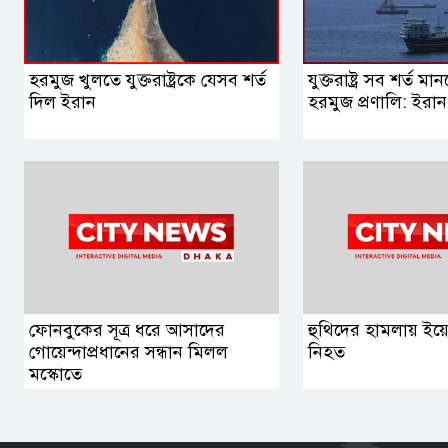
হরমুজ খুলতে যুক্তরাষ্ট্রকে যেসব শর্ত
যুক্তরাষ্ট্র সব শর্ত ম
দিল ইরান
হরমুজ প্রণালি: ইরান
ফোনবুকের সূত্র ধরে আসাদের
হুথিদের হামলায় ইয
গোয়েন্দাপ্রধানের সন্ধান মিলল
নিহত
মস্কোতে