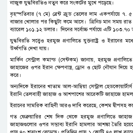
নাজুক যুদ্ধবিরতিও নতুন করে সংকটের মুখে পড়েছে।
বৃহস্পতিবার (৭ মে) ব্রেন্ট ক্রুড তেলের দাম একপর্যায়ে ৭. 
বাজার খোলার পর কিছুটা কমে আসে। গ্রিনিচ মান সময় রাত ৩টা পর্
ব্যারেল ১০১.১২ ডলার। দিনের সর্বোচ্চ পর্যায়ে এটি ১০৩.৭০
যুদ্ধবিরতি সত্ত্বেও হরমুজ প্রণালিতে যুক্তরাষ্ট্র ও ইরা
উর্ধ্বগতি দেখা যায়।
মার্কিন সেন্ট্রাল কমান্ড (সেন্টকম) জানায়, হরমুজ প্রণালি
জাহাজের ওপর ইরান ক্ষেপণাস্ত্র, ড্রোন ও ছোট নৌযান দিয়ে 
করে।
অন্যদিকে ইরানের খাতাম আল-আম্বিয়া সেন্ট্রাল হেডকোয়ার্টার্
ইরানি তেলবাহী জাহাজ ও আশপাশের আরেকটি জাহাজে হামলা 
ইরানের সামরিক বাহিনী আরও দাবি করেছে, কেশম দ্বীপসহ কয়ে
গত ফেব্রুয়ারির শেষ দিক থেকে হরমুজ প্রণালিতে জাহাজ 
জাহাজগুলোর ওপর সম্ভাব্য ইরানি হামলার আশঙ্কা তৈরি হয়েছে। 
প্রায় ৪০ শতাংশ বেড়েছে। প্রতিদিন প্রায় ১ কোটি ৪৫ লাখ 