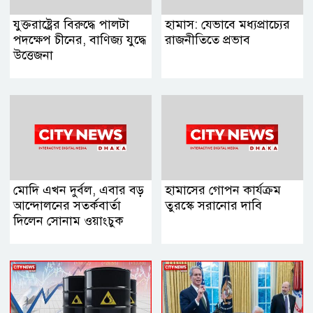
যুক্তরাষ্ট্রের বিরুদ্ধে পালটা
হামাস: যেভাবে মধ্যপ্রাচ্যের
পদক্ষেপ চীনের, বাণিজ্য যুদ্ধে
রাজনীতিতে প্রভাব
‍উত্তেজনা
মোদি এখন দুর্বল, এবার বড়
হামাসের গোপন কার্যক্রম
আন্দোলনের সতর্কবার্তা
তুরস্কে সরানোর দাবি
দিলেন সোনাম ওয়াংচুক