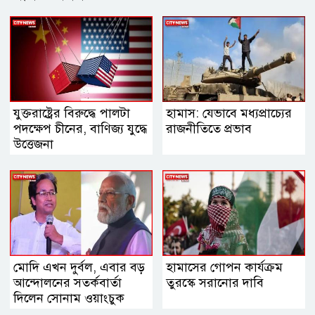
যুক্তরাষ্ট্রের বিরুদ্ধে পালটা
হামাস: যেভাবে মধ্যপ্রাচ্যের
পদক্ষেপ চীনের, বাণিজ্য যুদ্ধে
রাজনীতিতে প্রভাব
‍উত্তেজনা
মোদি এখন দুর্বল, এবার বড়
হামাসের গোপন কার্যক্রম
আন্দোলনের সতর্কবার্তা
তুরস্কে সরানোর দাবি
দিলেন সোনাম ওয়াংচুক