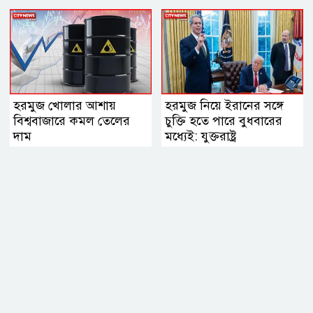
হরমুজ খোলার আশায়
হরমুজ নিয়ে ইরানের সঙ্গে
বিশ্ববাজারে কমল তেলের
চুক্তি হতে পারে বুধবারের
দাম
মধ্যেই: যুক্তরাষ্ট্র