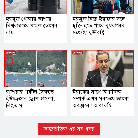
হরমুজ খোলার আশায়
হরমুজ নিয়ে ইরানের সঙ্গে
বিশ্ববাজারে কমল তেলের
চুক্তি হতে পারে বুধবারের
দাম
মধ্যেই: যুক্তরাষ্ট্র
রাশিয়ার পর্যটন সৈকতে
ইরাকের সাথে দ্বিপাক্ষিক
ইউক্রেনের ড্রোন হামলা,
সম্পর্ক এখন সবচেয়ে ভালো
নিহত ৭
অবস্থানে’: আরাঘচি
আন্তর্জাতিক এর সব খবর