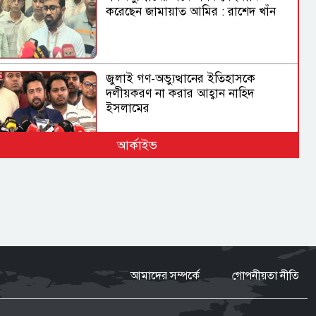
করেছেন জামায়াত আমির : রাশেদ খাঁন
জুলাই গণ-অভ্যুত্থানের ইতিহাসকে
দলীয়করণ না করার আহ্বান নাহিদ
ইসলামের
আর্কাইভ
দেশে স্বর্ণের দামে বড় লাফ
অস্ট্রেলিয়ার তৃতীয় সারির দলের কাছে
ইনিংস ব্যবধানে হারল বাংলাদেশ
আমাদের সম্পর্কে
গোপনীয়তা নীতি