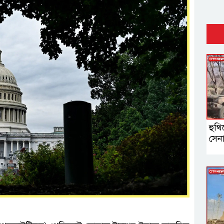
হুথি
সেন