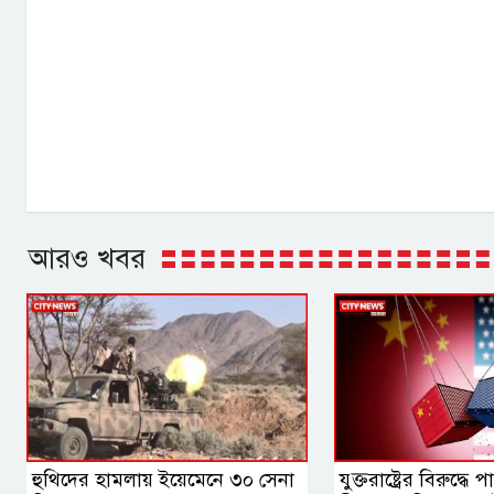
আরও খবর
হুথিদের হামলায় ইয়েমেনে ৩০ সেনা
যুক্তরাষ্ট্রের বিরুদ্ধে