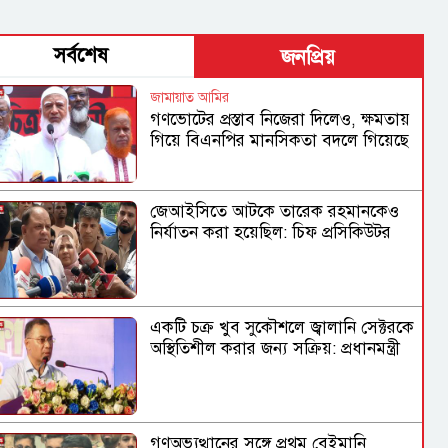
সর্বশেষ
জনপ্রিয়
জামায়াত আমির
গণভোটের প্রস্তাব নিজেরা দিলেও, ক্ষমতায়
গিয়ে বিএনপির মানসিকতা বদলে গিয়েছে
জেআইসিতে আটকে তারেক রহমানকেও
নির্যাতন করা হয়েছিল: চিফ প্রসিকিউটর
একটি চক্র খুব সুকৌশলে জ্বালানি সেক্টরকে
অস্থিতিশীল করার জন্য সক্রিয়: প্রধানমন্ত্রী
গণঅভ্যুত্থানের সঙ্গে প্রথম বেইমানি