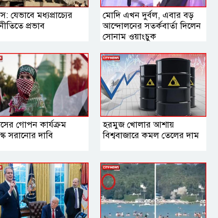
স: যেভাবে মধ্যপ্রাচ্যের
মোদি এখন দুর্বল, এবার বড়
নীতিতে প্রভাব
আন্দোলনের সতর্কবার্তা দিলেন
সোনাম ওয়াংচুক
াসের গোপন কার্যক্রম
হরমুজ খোলার আশায়
্কে সরানোর দাবি
বিশ্ববাজারে কমল তেলের দাম