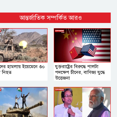
আন্তর্জাতিক সম্পর্কিত আরও
দের হামলায় ইয়েমেনে ৩০
যুক্তরাষ্ট্রের বিরুদ্ধে পালটা
া নিহত
পদক্ষেপ চীনের, বাণিজ্য যুদ্ধে
‍উত্তেজনা