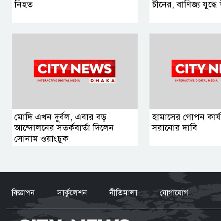
নিহত
চীনের, বাণিজ্য যুদ্ধে 
মোদি এখন দুর্বল, এবার বড়
হামাসের গোপন কার্যক
আন্দোলনের সতর্কবার্তা দিলেন
সরানোর দাবি
সোনাম ওয়াংচুক
বিজ্ঞাপন
সার্কুলেশন
নীতিমালা
যোগাযোগ