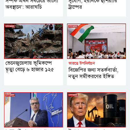
সম্পর্ক এখন সবচেয়ে ভালো
সুযোগ, ইরানকে হুঁশিয়ারি
অবস্থানে’: আরাঘচি
ট্রাম্পের
ভেনেজুয়েলায় ভূমিকম্পে
ভারতে উপনির্বাচন
মৃত্যু বেড়ে ৬ হাজার ১২৫
বিজেপির জন্য সতর্কবার্তা,
নতুন সমীকরণের ইঙ্গিত