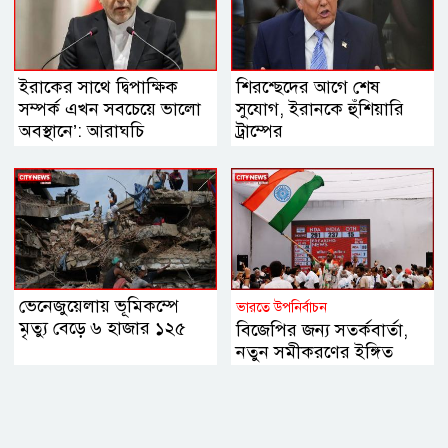
ইরাকের সাথে দ্বিপাক্ষিক
শিরশ্ছেদের আগে শেষ
সম্পর্ক এখন সবচেয়ে ভালো
সুযোগ, ইরানকে হুঁশিয়ারি
অবস্থানে’: আরাঘচি
ট্রাম্পের
ভেনেজুয়েলায় ভূমিকম্পে
ভারতে উপনির্বাচন
মৃত্যু বেড়ে ৬ হাজার ১২৫
বিজেপির জন্য সতর্কবার্তা,
নতুন সমীকরণের ইঙ্গিত