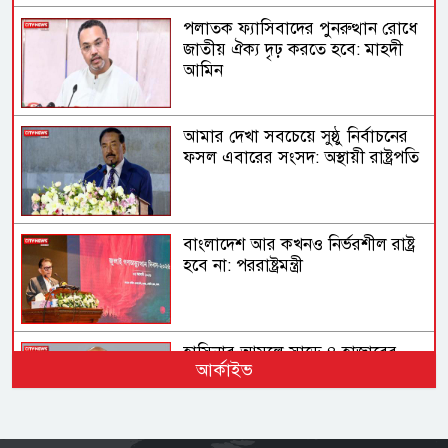
পলাতক ফ্যাসিবাদের পুনরুত্থান রোধে
জাতীয় ঐক্য দৃঢ় করতে হবে: মাহদী
আমিন
আমার দেখা সবচেয়ে সুষ্ঠু নির্বাচনের
ফসল এবারের সংসদ: অস্থায়ী রাষ্ট্রপতি
বাংলাদেশ আর কখনও নির্ভরশীল রাষ্ট্র
হবে না: পররাষ্ট্রমন্ত্রী
হাসিনার আমলে সাড়ে ৪ হাজারের
আর্কাইভ
বেশি মানুষ হত্যার শিকার: আইনমন্ত্রী