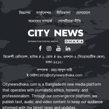
আদালত বিচার করবে আওয়ামী
লীগের পরিণতি কী হবে: স্বরাষ্ট্রমন্ত্রী
বিজ্ঞাপন
সার্কুলেশন
নীতিমালা
যোগাযোগ
আমাদের সম্পর্কে
গোপনীয়তা নীতি
আসিফ মাহমুদ বললেন
শেখ হাসিনাকে রাজনৈতিক বক্তব্য
দিতে দিলে ধরে নেওয়া হবে ভারত
ইন্ধন দিচ্ছে
সরকার জুলাই ও জনগণের সঙ্গে
রিজেন্সী রেডিয়েন্স, হাউজ # ১, রোড # ৩৬, গুলশান-২ (ডিপ্লোম্যাটিক জোন),
প্রতারণা করছে: ডা. শফিকুর রহমান
ঢাকা-১২১২।
সম্পাদক : মোঃ আব্দুল বারী
ই-মেইলঃ
info@citynewsdhaka.com
বরিশাল বিশ্ববিদ্যালয়ে ছাত্রদল-শিবির
Citynewsdhaka.com is a Bangladeshi new media platform
সংঘর্ষ, আহত ১০
that operates with journalistic ethics, honesty, and
professionalism. Through our convergence platform, we
publish text, audio, and video content to keep our audience
informed with the latest news and updates.
জুলাই জাদুঘর গণতান্ত্রিক অভিযাত্রার