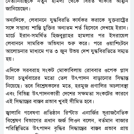
নেতানিয়াহুকে নতুন হামলা থেকে বিরত থাকার আহ্বান
জানিয়েছেন।
অন্যদিকে, লেবাননে যুদ্ধবিরতি কার্যকর করাকে যুক্তরাষ্ট্রের
সঙ্গে সম্ভাব্য শান্তি চুক্তির অন্যতম শর্ত হিসেবে দেখছে ইরান।
মার্চে ইরান-সমর্থিত হিজবুল্লাহর হামলার পর ইসরায়েল
লেবাননে সামরিক অভিযান শুরু করে। পরে ওয়াশিংটনে
আলোচনার মাধ্যমে গত ৩ জুন উভয় দেশ যুদ্ধবিরতিতে সম্মত
হয়।
এদিকে সরবরাহ সংকট মোকাবিলায় রোববার ওপেক প্লাস
টানা চতুর্থবারের মতো তেল উৎপাদন বাড়ানোর সিদ্ধান্ত
নিয়েছে। তবে বিশ্লেষকদের মতে, হরমুজ প্রণালির অচলাবস্থা
এবং বিভিন্ন উৎপাদনকারী দেশের সক্ষমতা সংকটের কারণে
এই সিদ্ধান্তের বাস্তব প্রভাব খুবই সীমিত হবে।
জ্বালানি গবেষণা প্রতিষ্ঠান রিস্টাড এনার্জির ভূরাজনৈতিক
বিশ্লেষণ বিভাগের প্রধান জর্জ লিওন বলেন, বর্তমান বাজার
পরিস্থিতিতে উৎপাদন বৃদ্ধির সিদ্ধান্তের বাস্তব প্রভাব প্রায়