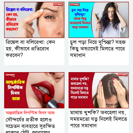
রিঙ্কেল বা বলিরেখা: কেন
চুল পড়া নিয়ে দুশ্চিন্তা? সহজ
হয়, কীভাবে প্রতিরোধ
কিছু অভ্যাসেই মিলতে পারে
করবেন?
সমাধান
মাথায় খুশকি? অবহেলা নয়,
আন্তর্জাতিক লিপস্টিক দিবস আজ
সময়মতো যত্ন নিলেই মিলতে
সৌন্দর্যের প্রতীক হলেও
পারে সমাধান
সচেতন ব্যবহারে সুরক্ষিত
থাকবে ঠোঁট, জানালেন