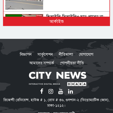
ভিআইপি-সিআইপিও ছাড় পাবেন না:
আর্কাইভ
কেন বিমানবন্দরে সবার তল্লাশি
বাধ্যতামূলক?
ভারত সফরের সিদ্ধান্ত প্রধানমন্ত্রী
নেবেন: পররাষ্ট্র প্রতিমন্ত্রী
বিজ্ঞাপন
সার্কুলেশন
নীতিমালা
যোগাযোগ
আমাদের সম্পর্কে
গোপনীয়তা নীতি
রাষ্ট্রপতি নির্বাচনের ভোটার তালিকা
প্রকাশ, ভোট দেবেন ৩৪৯ এমপি
ফরিদপুর জেনারেল হাসপাতালকে ২৫০
রিজেন্সী রেডিয়েন্স, হাউজ # ১, রোড # ৩৬, গুলশান-২ (ডিপ্লোম্যাটিক জোন),
শয্যায় উন্নীত করার উদ্যোগ, প্রথম
ঢাকা-১২১২।
ব্যবস্থাপনা সভায় এমপি নায়াব ইউসুফ