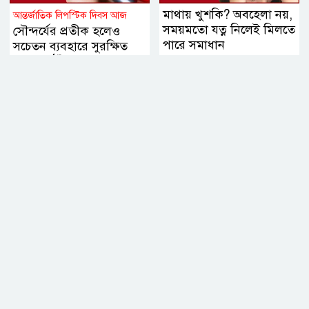
মাথায় খুশকি? অবহেলা নয়,
আন্তর্জাতিক লিপস্টিক দিবস আজ
সময়মতো যত্ন নিলেই মিলতে
সৌন্দর্যের প্রতীক হলেও
পারে সমাধান
সচেতন ব্যবহারে সুরক্ষিত
থাকবে ঠোঁট, জানালেন
বিশেষজ্ঞরা