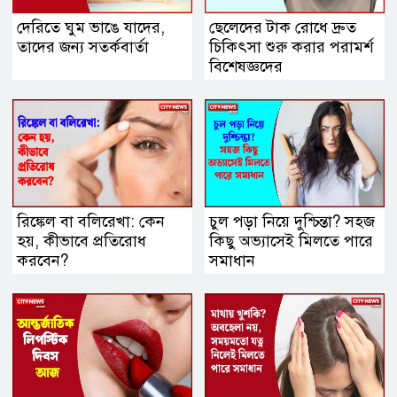
দেরিতে ঘুম ভাঙে যাদের,
ছেলেদের টাক রোধে দ্রুত
তাদের জন্য সতর্কবার্তা
চিকিৎসা শুরু করার পরামর্শ
বিশেষজ্ঞদের
রিঙ্কেল বা বলিরেখা: কেন
চুল পড়া নিয়ে দুশ্চিন্তা? সহজ
হয়, কীভাবে প্রতিরোধ
কিছু অভ্যাসেই মিলতে পারে
করবেন?
সমাধান