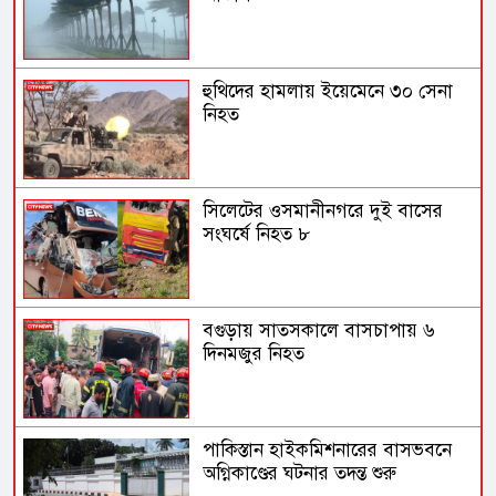
হুথিদের হামলায় ইয়েমেনে ৩০ সেনা
নিহত
সিলেটের ওসমানীনগরে দুই বাসের
সংঘর্ষে নিহত ৮
বগুড়ায় সাতসকালে বাসচাপায় ৬
দিনমজুর নিহত
পাকিস্তান হাইকমিশনারের বাসভবনে
অগ্নিকাণ্ডের ঘটনার তদন্ত শুরু