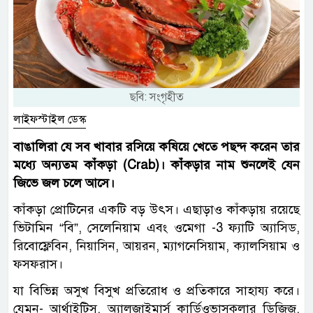
ছবি: সংগৃহীত
লাইফস্টাইল ডেস্ক
বাঙালিরা যে সব খাবার রসিয়ে কষিয়ে খেতে পছন্দ করেন তার
মধ্যে অন্যতম কাঁকড়া (Crab)। কাঁকড়ার নাম শুনলেই যেন
জিভে জল চলে আসে।
কাঁকড়া প্রোটিনের একটি বড় উৎস। এছাড়াও কাঁকড়ায় রয়েছে
ভিটামিন “বি”, সেলেনিয়াম এবং ওমেগা -3 ফ্যাটি অ্যাসিড,
রিবোফ্লেবিন, নিয়াসিন, আয়রন, ম্যাগনেসিয়াম, ক্যালসিয়াম ও
ফসফরাস।
যা বিভিন্ন অসুখ বিসুখ প্রতিরোধ ও প্রতিকারে সাহায্য করে।
যেমন- আর্থাইটিস, অ্যালজাইমার্স কার্ডিওভাসকুলার ডিজিজ,