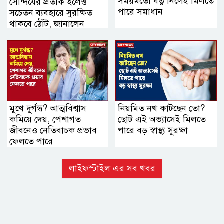
সময়মতো যত্ন নিলেই মিলতে
সৌন্দর্যের প্রতীক হলেও
পারে সমাধান
সচেতন ব্যবহারে সুরক্ষিত
থাকবে ঠোঁট, জানালেন
বিশেষজ্ঞরা
মুখে দুর্গন্ধ? আত্মবিশ্বাস
নিয়মিত নখ কাটছেন তো?
কমিয়ে দেয়, পেশাগত
ছোট এই অভ্যাসেই মিলতে
জীবনেও নেতিবাচক প্রভাব
পারে বড় স্বাস্থ্য সুরক্ষা
ফেলতে পারে
লাইফস্টাইল এর সব খবর