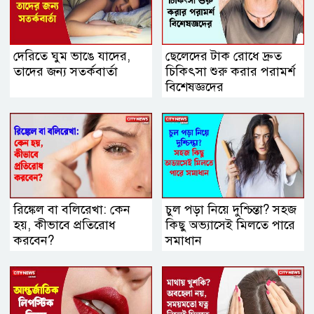
দেরিতে ঘুম ভাঙে যাদের,
ছেলেদের টাক রোধে দ্রুত
তাদের জন্য সতর্কবার্তা
চিকিৎসা শুরু করার পরামর্শ
বিশেষজ্ঞদের
রিঙ্কেল বা বলিরেখা: কেন
চুল পড়া নিয়ে দুশ্চিন্তা? সহজ
হয়, কীভাবে প্রতিরোধ
কিছু অভ্যাসেই মিলতে পারে
করবেন?
সমাধান