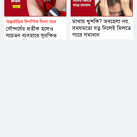
মাথায় খুশকি? অবহেলা নয়,
আন্তর্জাতিক লিপস্টিক দিবস আজ
সময়মতো যত্ন নিলেই মিলতে
সৌন্দর্যের প্রতীক হলেও
পারে সমাধান
সচেতন ব্যবহারে সুরক্ষিত
থাকবে ঠোঁট, জানালেন
বিশেষজ্ঞরা