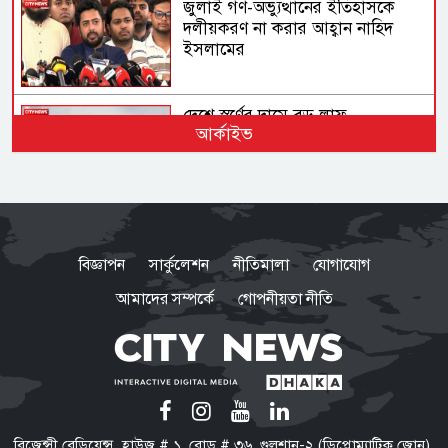
জুলাই গণ-অভ্যুত্থানের ইতিহাসকে
দলীয়করণ না করার আহ্বান নাহিদ
ইসলামের
দেশে স্বর্ণের দামে বড় লাফ
আর্কাইভ
অস্ট্রেলিয়ার তৃতীয় সারির দলের কাছে
ইনিংস ব্যবধানে হারল বাংলাদেশ
বিজ্ঞাপন
সার্কুলেশন
নীতিমালা
যোগাযোগ
আমাদের সম্পর্কে
গোপনীয়তা নীতি
ভারতে যেভাবে দিন কাটাচ্ছেন পলাতক
আ.লীগ নেতারা
ড্যাবের প্রতিষ্ঠাবার্ষিকীতে প্রধানমন্ত্রী
রিজেন্সী রেডিয়েন্স, হাউজ # ১, রোড # ৩৬, গুলশান-২ (ডিপ্লোম্যাটিক জোন),