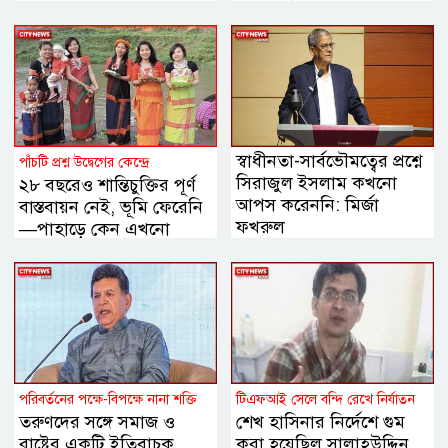
স্বাধীনতা-সার্বভৌমত্বের প্রশ্নে
পাঁচটি প্রশ্ন উদ্বেগের কেন্দ্রে
সিরাজুল ইসলাম কখনো
২৮ বছরেও শান্তিচুক্তির পূর্ণ
আপস করেননি: মির্জা
বাস্তবায়ন নেই, ভূমি ফেরেনি
ফখরুল
—পাহাড়ে কেন এখনো
অশান্তি?
পরিবর্তনের পক্ষে-বিপক্ষে নানা শক্তি
টিএফআই সেলে বন্দি রেখে নির্যাতন
তরুণদের সঙ্গে সমাজ ও
শেখ হাসিনার নির্দেশে গুম
রাষ্ট্রের একটি ইতিবাচক
করা হয়েছিল সালাহউদ্দিন