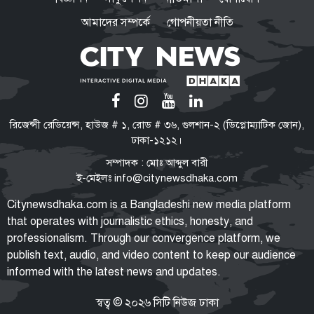
আমাদের সম্পর্কে
গোপনীয়তা নীতি
রাষ্ট্রপতি নির্বাচনে বিএনপির দুই
মনোনয়নপত্র সংগ্রহ
হরমুজ খুলতে যুক্তরাষ্ট্রকে যেসব শর্ত
রিজেন্সী রেডিয়েন্স, হাউজ # ১, রোড # ৩৬, গুলশান-২ (ডিপ্লোম্যাটিক জোন),
দিল ইরান
ঢাকা-১২১২।
সম্পাদক : মোঃ আব্দুল বারী
ই-মেইলঃ
info@citynewsdhaka.com
কক্সবাজারের মাতারবাড়ি পৌঁছেছেন
Citynewsdhaka.com is a Bangladeshi new media platform
প্রধানমন্ত্রী তারেক রহমান
that operates with journalistic ethics, honesty, and
professionalism. Through our convergence platform, we
publish text, audio, and video content to keep our audience
informed with the latest news and updates.
নির্বাহী পরিষদের বৈঠক
তারপরও জামায়াত রাষ্ট্রপতি নির্বাচনে
স্বত্ব © ২০২৬ সিটি নিউজ ঢাকা
প্রার্থী দেবে, প্রার্থী চূড়ান্ত