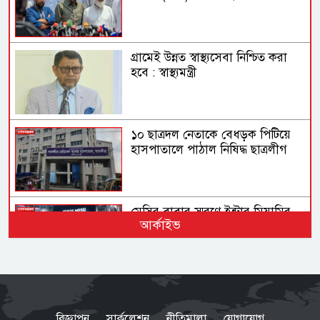
গ্রামেই উন্নত স্বাস্থ্যসেবা নিশ্চিত করা
হবে : স্বাস্থ্যমন্ত্রী
১০ ছাত্রদল নেতাকে বেধড়ক পিটিয়ে
হাসপাতালে পাঠাল নিষিদ্ধ ছাত্রলীগ
মেসির বাবার স্মরণে ইন্টার মিয়ামির
আর্কাইভ
শ্রদ্ধা, গোল করে মেসিকে উৎসর্গ ডি
পলের
বগুড়ায় দাঁড়িয়ে থাকা ট্রাকে আরেক
ট্রাকের ধাক্কা, নিহত ৩
বিজ্ঞাপন
সার্কুলেশন
নীতিমালা
যোগাযোগ