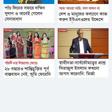
পাঁচ দিনের সফরে দক্ষিণ
আজ আমরা আছি, কাল থাকব না
সুদান ও আবেই গেলেন
দেশ ও মানুষের কল্যাণে কাজ
সেনাপ্রধান
করুন ইউএনওদের উদ্দেশে
প্রধানমন্ত্রী
স্বাধীনতা-সার্বভৌমত্বের প্রশ্নে
পাঁচটি প্রশ্ন উদ্বেগের কেন্দ্রে
সিরাজুল ইসলাম কখনো
২৮ বছরেও শান্তিচুক্তির পূর্ণ
আপস করেননি: মির্জা
বাস্তবায়ন নেই, ভূমি ফেরেনি
ফখরুল
—পাহাড়ে কেন এখনো
অশান্তি?