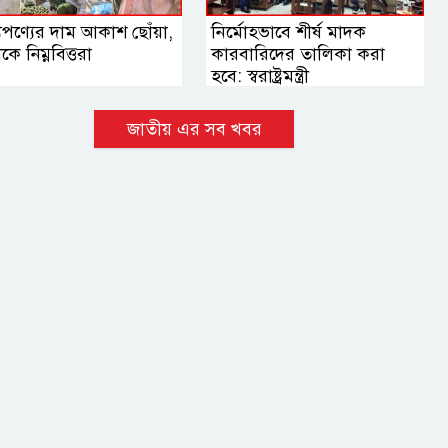
যপণ্যের দাম আকাশ ছোঁয়া,
নির্মোহভাবে শীর্ষ মাদক
কে নিম্নবিত্তরা
কারবারিদের তালিকা করা
হবে: স্বরাষ্ট্রমন্ত্রী
জাতীয় এর সব খবর