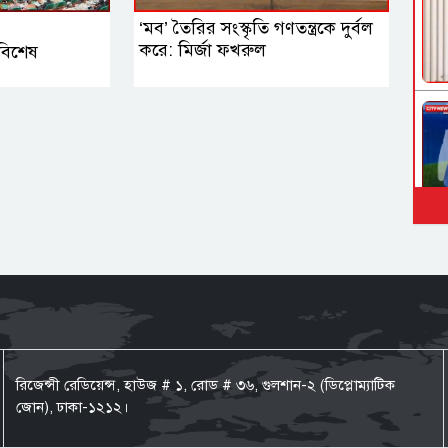
‘মব’ তৈরির সংস্কৃতি গণতন্ত্রকে দুর্বল
করে: মির্জা ফখরুল
বিশেষ
রিজেন্সী রেডিয়েন্স, হাউজ # ১, রোড # ৩৬, গুলশান-২ (ডিপ্লোম্যাটিক
জোন), ঢাকা-১২১২।