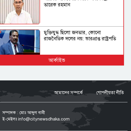
তারেক রহমান
মুক্তিযুদ্ধ ছিলো জনতার, কোনো
রাজনৈতিক দলের নয়: ভারপ্রাপ্ত রাষ্ট্রপতি
আর্কাইভ
শেখ হাসিনা ডিসেম্বরে আসুক, আমিও
বিশ্বাস করতে চাই: আইনমন্ত্রী
আমাদের সম্পর্কে
গোপনীয়তা নীতি
স্বাভাবিক প্রক্রিয়ায় সাকিবের দেশে ফেরার
সুযোগ নেই: ক্রীড়া প্রতিমন্ত্রী
সম্পাদক : মোঃ আব্দুল বারী
ই-মেইলঃ
info@citynewsdhaka.com