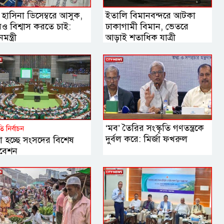
হাসিনা ডিসেম্বরে আসুক,
ইতালি বিমানবন্দরে আটকা
ও বিশ্বাস করতে চাই:
ঢাকাগামী বিমান, ভেতরে
ন্ত্রী
আড়াই শতাধিক যাত্রী
‘মব’ তৈরির সংস্কৃতি গণতন্ত্রকে
পতি নির্বাচন
দুর্বল করে: মির্জা ফখরুল
া হচ্ছে সংসদের বিশেষ
বেশন