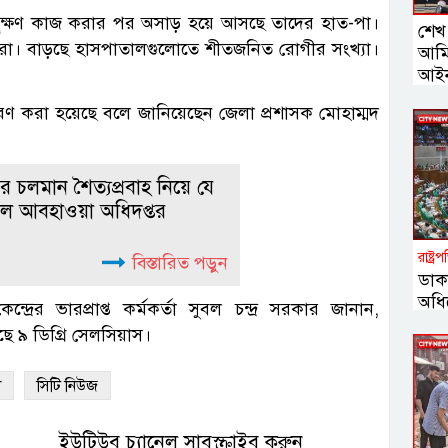
িছুক্ষণ কাজ করার পর অসাড় হয়ে আসছে তাদের হাত-পা।
শেখ 
যক্তিরা। বাড়ছে হাসপাতালগুলোতে শীতজনিত রোগীর সংখ্যা।
আমি
আইনম
রণ করা হয়েছে বলে জানিয়েছেন জেলা প্রশাসক মোহাম্মদ
 পর চলমান শৈত্যপ্রবাহ নিয়ে যে
 দিল আবহাওয়া অধিদপ্তর
রাষ্ট্র
বিস্তারিত পড়ুন
ডাক
অধি
দ্রের ভারপ্রাপ্ত কর্মকর্তা সুবল চন্দ্র সরকার জানান,
েছে ৯ ডিগ্রি সেলসিয়াস।
া
সিটি নিউজ
ইউটিউব চ্যানেল সাবস্ক্রাইব করুন