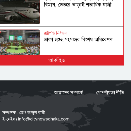
বিমান, ভেতরে আড়াই শতাধিক যাত্রী
রাষ্ট্রপতি নির্বাচন
ডাকা হচ্ছে সংসদের বিশেষ অধিবেশন
আর্কাইভ
হামের উপসর্গে আরও ৩ জনের মৃত্যু,
আক্রান্ত ১ হাজার ২১৮
আমাদের সম্পর্কে
গোপনীয়তা নীতি
গণহত্যা ও মানবতাবিরোধী অপরাধে
জড়িতদের রাজনীতি মানুষ গ্রহণ করবে না:
স্বরাষ্ট্রমন্ত্রী
সম্পাদক : মোঃ আব্দুল বারী
ই-মেইলঃ
info@citynewsdhaka.com