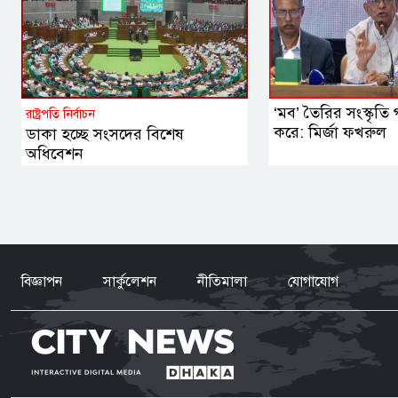
‘মব’ তৈরির সংস্কৃতি গণ
রাষ্ট্রপতি নির্বাচন
করে: মির্জা ফখরুল
ডাকা হচ্ছে সংসদের বিশেষ
অধিবেশন
বিজ্ঞাপন
সার্কুলেশন
নীতিমালা
যোগাযোগ