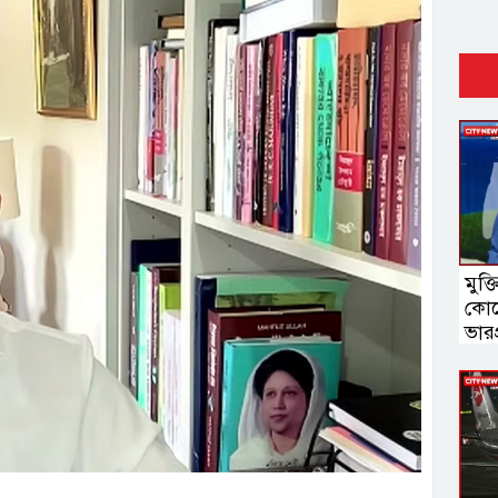
মুক্
কোন
ভারপ্