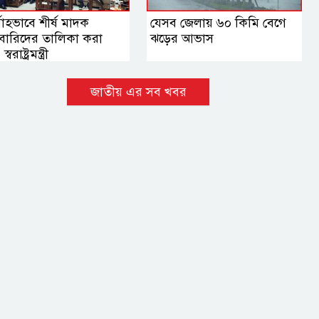
মোহভাবে শীর্ষ মাদক
যেসব জেলায় ৬০ কিমি বেগে
বারিদের তালিকা করা
ঝড়ের আভাস
্বরাষ্ট্রমন্ত্রী
জাতীয় এর সব খবর