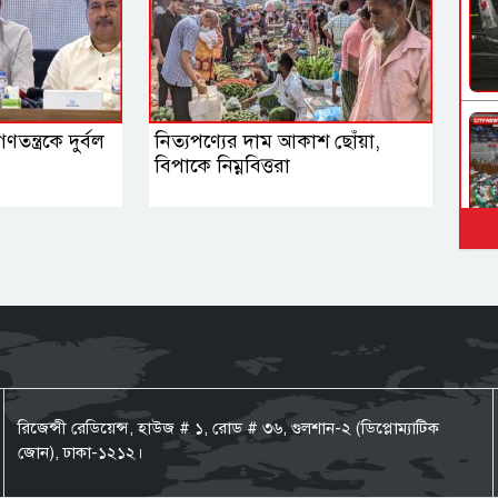
তন্ত্রকে দুর্বল
নিত্যপণ্যের দাম আকাশ ছোঁয়া,
বিপাকে নিম্নবিত্তরা
রিজেন্সী রেডিয়েন্স, হাউজ # ১, রোড # ৩৬, গুলশান-২ (ডিপ্লোম্যাটিক
জোন), ঢাকা-১২১২।