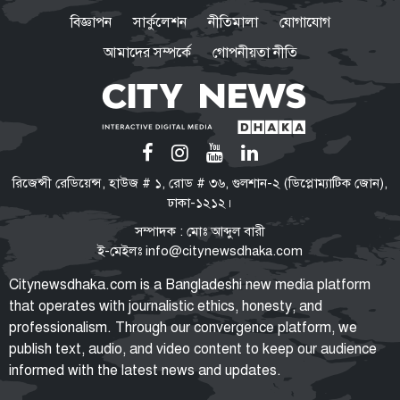
মোল্লা স্কুলের ৩৮২ পরীক্ষার্থীর সবাই
বিজ্ঞাপন
সার্কুলেশন
নীতিমালা
যোগাযোগ
জিপিএ-৫
আমাদের সম্পর্কে
গোপনীয়তা নীতি
একাদশে ভর্তি সম্পন্ন করতে হবে ১৫
সেপ্টেম্বরের মধ্যে
সাত বছরে সর্বনিম্ন, রাজশাহী বোর্ডে
রিজেন্সী রেডিয়েন্স, হাউজ # ১, রোড # ৩৬, গুলশান-২ (ডিপ্লোম্যাটিক জোন),
এসএসসির ফলে বড় ধস
ঢাকা-১২১২।
সম্পাদক : মোঃ আব্দুল বারী
ই-মেইলঃ
info@citynewsdhaka.com
মানবিক বিভাগে প্রতি ১০০ ছাত্রে ফেল
Citynewsdhaka.com is a Bangladeshi new media platform
৫৯ জন
that operates with journalistic ethics, honesty, and
professionalism. Through our convergence platform, we
publish text, audio, and video content to keep our audience
informed with the latest news and updates.
চীন সফরের পর ঢাকায় ‘র’ প্রধান
নিরাপত্তা থেকে রাজনীতি, কী বার্তা