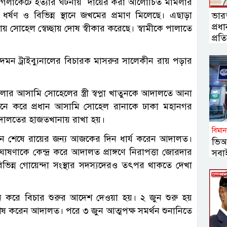
ণ ও গলাকেটে হত্যার ঘটনায় দায়ের করা আলোচিত মামলার
র্ষণ ও বিভিন্ন স্থানে জখমের প্রমাণ মিলেছে। এছাড়া
ভারত
প্রধা
য় সোহেল স্বেচ্ছায় দোষ স্বীকার করেছে। স্বামীকে পালাতে
প্রতিম
মন ট্রাইব্যুনালের বিচারক মাসরুর সালেকীন রায় পড়ার
আসামি সোহেলের স্ত্রী স্বপ্না খাতুনকে আদালতে আনা
ানে করে প্রধান আসামি সোহেল রানাকে ঢাকা মহানগর
আদালতের হাজতখানায় রাখা হয়।
বিমান
স্থাপন শেষে রায়ের জন্য আজকের দিন ধার্য করেন আদালত।
ভিআ
ঘোষণাকে কেন্দ্র করে আদালত প্রাঙ্গণে নিরাপত্তা জোরদার
সবাই
ভিন্ন গোয়েন্দা সংস্থার সদস্যদেরও তৎপর থাকতে দেখা
 গঠন করে বিচার শুরুর আদেশ দেওয়া হয়। ২ জুন শুরু হয়
হণ শেষ করেন আদালত। পরে ৩ জুন আত্মপক্ষ সমর্থন শুনানিতে