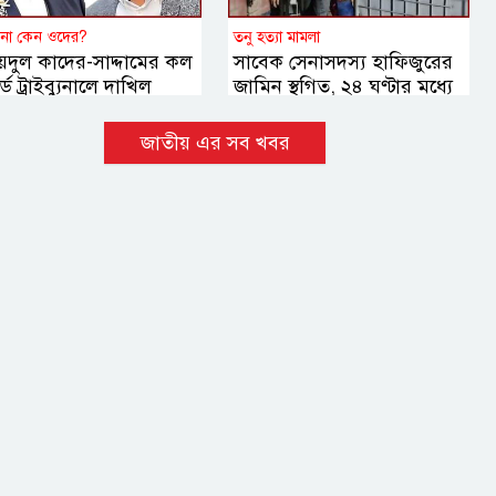
 না কেন ওদের?
তনু হত্যা মামলা
য়দুল কাদের-সাদ্দামের কল
সাবেক সেনাসদস্য হাফিজুরের
্ড ট্রাইব্যুনালে দাখিল
জামিন স্থগিত, ২৪ ঘণ্টার মধ্যে
আত্মসমর্পণের নির্দেশ
জাতীয় এর সব খবর