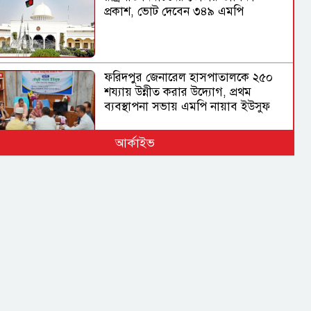
প্রকাশ, ভোট দেবেন ৩৪৯ এমপি
ফরিদপুর জেনারেল হাসপাতালকে ২৫০
শয্যায় উন্নীত করার উদ্যোগ, প্রথম
ব্যবস্থাপনা সভায় এমপি নায়াব ইউসুফ
আর্কাইভ
বিমানবন্দরের নিরাপত্তা
ভিআইপি ও সিআইপি ব্যক্তিসহ সবাইকে
তল্লাশির নির্দেশ মন্ত্রীর
ভারত সরকারের ভূমিকা নিয়ে প্রশ্ন
শেখ হাসিনাকে ভারত কেন বক্তব্য দেওয়ার
সুযোগ দিল, বিবিসি বাংলাকে যা বললেন
স্বরাষ্ট্রমন্ত্রী