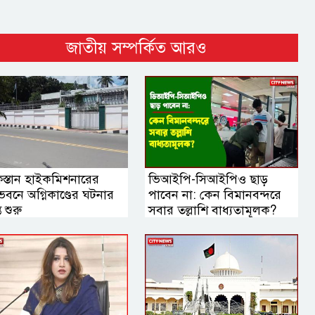
জাতীয় সম্পর্কিত আরও
িস্তান হাইকমিশনারের
ভিআইপি-সিআইপিও ছাড়
বনে অগ্নিকাণ্ডের ঘটনার
পাবেন না: কেন বিমানবন্দরে
ত শুরু
সবার তল্লাশি বাধ্যতামূলক?