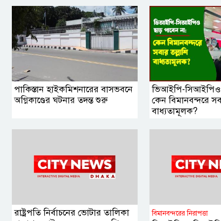
পাকিস্তান হাইকমিশনারের বাসভবনে
ভিআইপি-সিআইপিও ছ
অগ্নিকাণ্ডের ঘটনার তদন্ত শুরু
কেন বিমানবন্দরে সবা
বাধ্যতামূলক?
রাষ্ট্রপতি নির্বাচনের ভোটার তালিকা
বিমানবন্দরের নিরাপত্তা