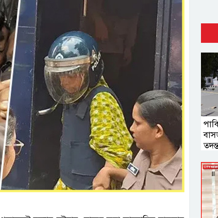
পাক
বাসভ
তদন্