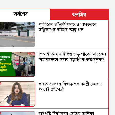
সর্বশেষ
জনপ্রিয়
পাকিস্তান হাইকমিশনারের বাসভবনে
অগ্নিকাণ্ডের ঘটনার তদন্ত শুরু
ভিআইপি-সিআইপিও ছাড় পাবেন না: কেন
বিমানবন্দরে সবার তল্লাশি বাধ্যতামূলক?
ভারত সফরের সিদ্ধান্ত প্রধানমন্ত্রী নেবেন:
পররাষ্ট্র প্রতিমন্ত্রী
রাষ্ট্রপতি নির্বাচনের ভোটার তালিকা