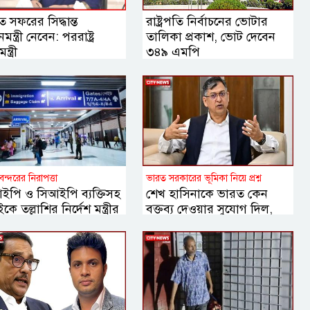
 সফরের সিদ্ধান্ত
রাষ্ট্রপতি নির্বাচনের ভোটার
নমন্ত্রী নেবেন: পররাষ্ট্র
তালিকা প্রকাশ, ভোট দেবেন
ন্ত্রী
৩৪৯ এমপি
বন্দরের নিরাপত্তা
ভারত সরকারের ভূমিকা নিয়ে প্রশ্ন
ইপি ও সিআইপি ব্যক্তিসহ
শেখ হাসিনাকে ভারত কেন
কে তল্লাশির নির্দেশ মন্ত্রীর
বক্তব্য দেওয়ার সুযোগ দিল,
বিবিসি বাংলাকে যা বললেন
স্বরাষ্ট্রমন্ত্রী