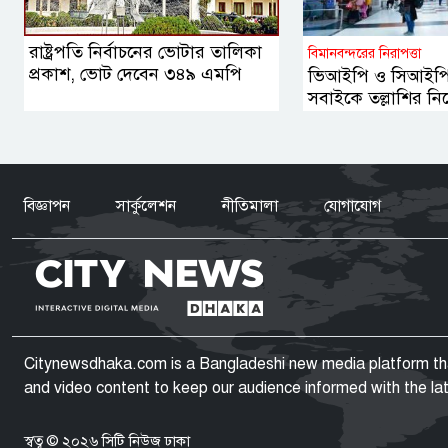
রাষ্ট্রপতি নির্বাচনের ভোটার তালিকা
বিমানবন্দরের নিরাপত্তা
প্রকাশ, ভোট দেবেন ৩৪৯ এমপি
ভিআইপি ও সিআইপি ব
সবাইকে তল্লাশির নির্দে
বিজ্ঞাপন
সার্কুলেশন
নীতিমালা
যোগাযোগ
Citynewsdhaka.com is a Bangladeshi new media platform that 
and video content to keep our audience informed with the l
স্বত্ব © ২০২৬ সিটি নিউজ ঢাকা