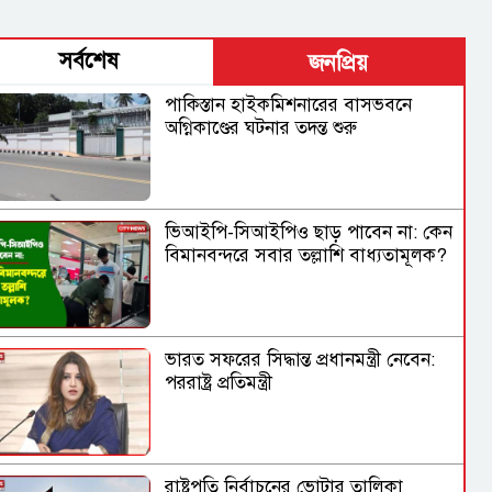
সর্বশেষ
জনপ্রিয়
পাকিস্তান হাইকমিশনারের বাসভবনে
অগ্নিকাণ্ডের ঘটনার তদন্ত শুরু
ভিআইপি-সিআইপিও ছাড় পাবেন না: কেন
বিমানবন্দরে সবার তল্লাশি বাধ্যতামূলক?
ভারত সফরের সিদ্ধান্ত প্রধানমন্ত্রী নেবেন:
পররাষ্ট্র প্রতিমন্ত্রী
রাষ্ট্রপতি নির্বাচনের ভোটার তালিকা