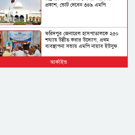
প্রকাশ, ভোট দেবেন ৩৪৯ এমপি
ফরিদপুর জেনারেল হাসপাতালকে ২৫০
শয্যায় উন্নীত করার উদ্যোগ, প্রথম
ব্যবস্থাপনা সভায় এমপি নায়াব ইউসুফ
আর্কাইভ
বিমানবন্দরের নিরাপত্তা
ভিআইপি ও সিআইপি ব্যক্তিসহ সবাইকে
তল্লাশির নির্দেশ মন্ত্রীর
ভারত সরকারের ভূমিকা নিয়ে প্রশ্ন
শেখ হাসিনাকে ভারত কেন বক্তব্য দেওয়ার
সুযোগ দিল, বিবিসি বাংলাকে যা বললেন
স্বরাষ্ট্রমন্ত্রী