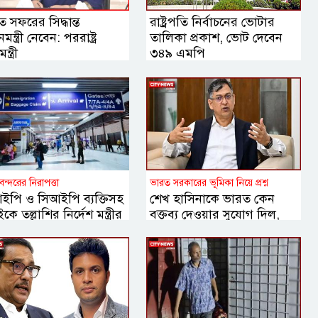
 সফরের সিদ্ধান্ত
রাষ্ট্রপতি নির্বাচনের ভোটার
নমন্ত্রী নেবেন: পররাষ্ট্র
তালিকা প্রকাশ, ভোট দেবেন
ন্ত্রী
৩৪৯ এমপি
বন্দরের নিরাপত্তা
ভারত সরকারের ভূমিকা নিয়ে প্রশ্ন
ইপি ও সিআইপি ব্যক্তিসহ
শেখ হাসিনাকে ভারত কেন
কে তল্লাশির নির্দেশ মন্ত্রীর
বক্তব্য দেওয়ার সুযোগ দিল,
বিবিসি বাংলাকে যা বললেন
স্বরাষ্ট্রমন্ত্রী