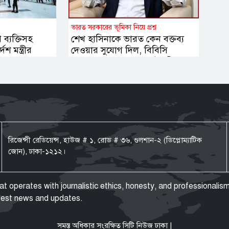
ভারত সরকারের ভূমিকা নিয়ে প্রশ্ন
্যক্তিসহ
শেখ হাসিনাকে ভারত কেন বক্তব্য
শ মন্ত্রীর
দেওয়ার সুযোগ দিল, বিবিসি
বাংলাকে যা বললেন স্বরাষ্ট্রমন্ত্রী
রিজেন্সী রেডিয়েন্স, হাউজ # ১, রোড # ৩৬, গুলশান-২ (ডিপ্লোম্যাটিক
জোন), ঢাকা-১২১২।
operates with journalistic ethics, honesty, and professionalism
atest news and updates.
সমস্ত অধিকার সংরক্ষিত সিটি নিউজ ঢাকা |