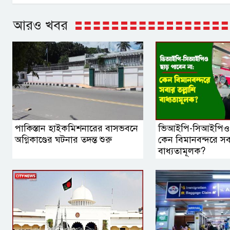
আরও খবর
পাকিস্তান হাইকমিশনারের বাসভবনে
ভিআইপি-সিআইপিও ছ
অগ্নিকাণ্ডের ঘটনার তদন্ত শুরু
কেন বিমানবন্দরে সবা
বাধ্যতামূলক?