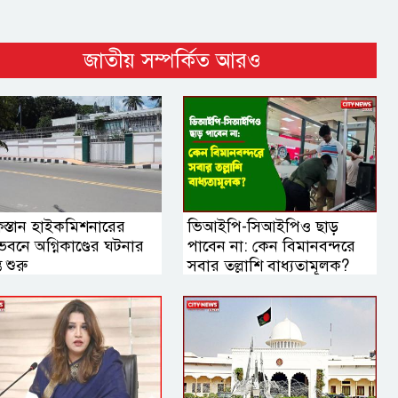
জাতীয় সম্পর্কিত আরও
িস্তান হাইকমিশনারের
ভিআইপি-সিআইপিও ছাড়
বনে অগ্নিকাণ্ডের ঘটনার
পাবেন না: কেন বিমানবন্দরে
ত শুরু
সবার তল্লাশি বাধ্যতামূলক?