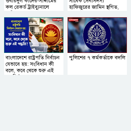
ওবায়দুল কাদের-সাদ্দামের
সাবেক সেনাসদস্য
কল রেকর্ড ট্রাইব্যুনালে
হাফিজুরের জামিন স্থগিত,
দাখিল
২৪ ঘণ্টার মধ্যে
আত্মসমর্পণের নির্দেশ
বাংলাদেশে রাষ্ট্রপতি নির্বাচন
পুলিশের ৭ কর্মকর্তাকে বদলি
যেভাবে হয়: সংবিধান কী
বলে, কবে থেকে শুরু এই
পদ্ধতি?