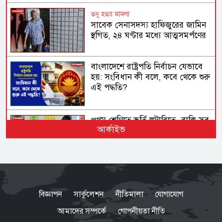
তনু হত্যা মামলা
সাবেক সেনাসদস্য হাফিজুরের জামিন
স্থগিত, ২৪ ঘণ্টার মধ্যে আত্মসমর্পণের
নির্দেশ
বাংলাদেশে রাষ্ট্রপতি নির্বাচন যেভাবে
হয়: সংবিধান কী বলে, কবে থেকে শুরু
এই পদ্ধতি?
প্রথম শ্রেণিতে ভর্তি লটারিতে, বাকি সব
আর্কাইভ
পরীক্ষায়
পুলিশের ৭ কর্মকর্তাকে বদলি
বিজ্ঞাপন
সার্কুলেশন
নীতিমালা
যোগাযোগ
আমাদের সম্পর্কে
গোপনীয়তা নীতি