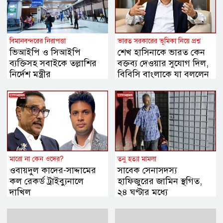
বিমানবন্দরের নিরাপত্তা
ভারত সরকারের ভূমিকা নিয়ে প্রশ্ন
ভিআইপি ও সিআইপি
শেখ হাসিনাকে ভারত কেন
ব্যক্তিসহ সবাইকে তল্লাশির
বক্তব্য দেওয়ার সুযোগ দিল,
নির্দেশ মন্ত্রীর
বিবিসি বাংলাকে যা বললেন
স্বরাষ্ট্রমন্ত্রী
মারো না কেন ওদের?
তনু হত্যা মামলা
ওবায়দুল কাদের-সাদ্দামের
সাবেক সেনাসদস্য
কল রেকর্ড ট্রাইব্যুনালে
হাফিজুরের জামিন স্থগিত,
দাখিল
২৪ ঘণ্টার মধ্যে
আত্মসমর্পণের নির্দেশ