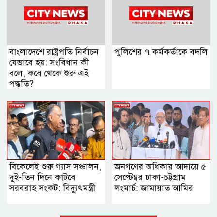
বাংলাদেশে রাষ্ট্রপতি নির্বাচন
পুলিশের ৭ কর্মকর্তাকে বদলি
যেভাবে হয়: সংবিধান কী
বলে, কবে থেকে শুরু এই
পদ্ধতি?
বিকেলেই শুরু গ্যাস সঞ্চালন,
জনগণের অধিকার আদায়ে ৫
দুই-তিন দিনে কাটবে
সেপ্টেম্বর ঢাকা-চট্টগ্রাম
সরবরাহ সংকট: বিদ্যুৎমন্ত্রী
লংমার্চ: জামায়াত আমির