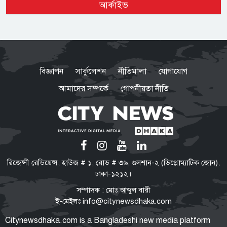
আর্কাইভ
আক্রান্ত ১ হাজার ২১৮
গণহত্যা ও মানবতাবিরোধী অপরাধে
জড়িতদের রাজনীতি মানুষ গ্রহণ করবে
বিজ্ঞাপন
সার্কুলেশন
নীতিমালা
যোগাযোগ
না: স্বরাষ্ট্রমন্ত্রী
আমাদের সম্পর্কে
গোপনীয়তা নীতি
সরকার নিত্যপ্রয়োজনীয় দ্রব্যমূল্যের
ঊর্ধ্বগতি ও শান্তি-শৃঙ্খলা রক্ষায় ব্যর্থ :
জামায়াত আমির
‘মব’ তৈরির সংস্কৃতি গণতন্ত্রকে দুর্বল
রিজেন্সী রেডিয়েন্স, হাউজ # ১, রোড # ৩৬, গুলশান-২ (ডিপ্লোম্যাটিক জোন),
করে: মির্জা ফখরুল
ঢাকা-১২১২।
সম্পাদক : মোঃ আব্দুল বারী
ই-মেইলঃ
info@citynewsdhaka.com
নিত্যপণ্যের দাম আকাশ ছোঁয়া,
Citynewsdhaka.com is a Bangladeshi new media platform
বিপাকে নিম্নবিত্তরা