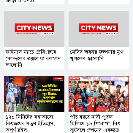
ক্রীড়া প্রতিমন্ত্রী
ফাইনাল ম্যাচে ড্রেসিংরুমে
মেসির অবসর জল্পনায় মুখ
কোন্দলের গুঞ্জনে যা বললেন
খুললেন স্কালোনি
স্কালোনি
১২০ মিনিটের মহাকাব্যে
পাঁচ বছরে নারী-পুরুষ
বিশ্বজয়ের নতুন ইতিহাস,
মিলিয়ে ১৬ শিরোপা, বিশ্ব
অপূর্ণ রইল
ফুটবলে স্পেনের একচ্ছত্র