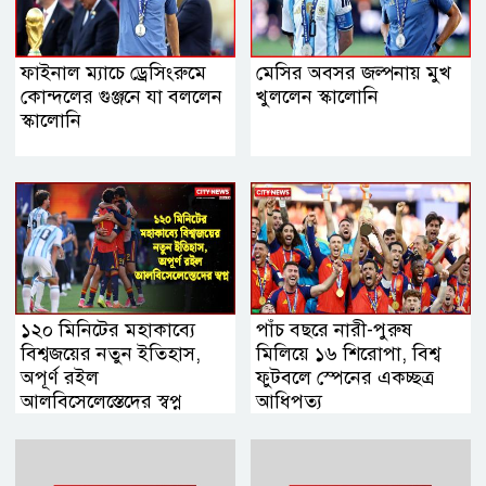
ফাইনাল ম্যাচে ড্রেসিংরুমে
মেসির অবসর জল্পনায় মুখ
কোন্দলের গুঞ্জনে যা বললেন
খুললেন স্কালোনি
স্কালোনি
১২০ মিনিটের মহাকাব্যে
পাঁচ বছরে নারী-পুরুষ
বিশ্বজয়ের নতুন ইতিহাস,
মিলিয়ে ১৬ শিরোপা, বিশ্ব
অপূর্ণ রইল
ফুটবলে স্পেনের একচ্ছত্র
আলবিসেলেস্তেদের স্বপ্ন
আধিপত্য