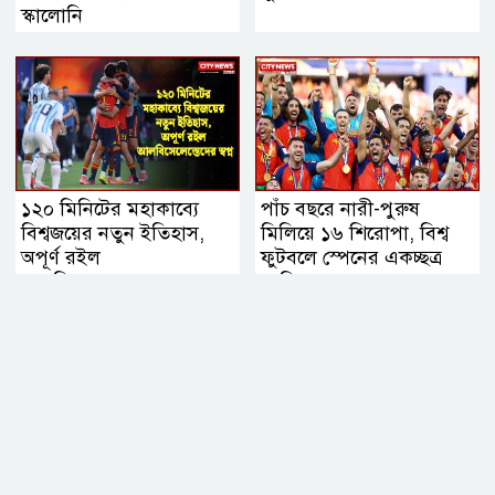
স্কালোনি
১২০ মিনিটের মহাকাব্যে
পাঁচ বছরে নারী-পুরুষ
বিশ্বজয়ের নতুন ইতিহাস,
মিলিয়ে ১৬ শিরোপা, বিশ্ব
অপূর্ণ রইল
ফুটবলে স্পেনের একচ্ছত্র
আলবিসেলেস্তেদের স্বপ্ন
আধিপত্য