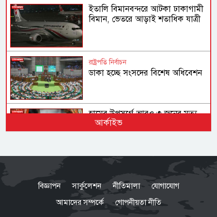
ইতালি বিমানবন্দরে আটকা ঢাকাগামী
বিমান, ভেতরে আড়াই শতাধিক যাত্রী
রাষ্ট্রপতি নির্বাচন
ডাকা হচ্ছে সংসদের বিশেষ অধিবেশন
হামের উপসর্গে আরও ৩ জনের মৃত্যু,
আর্কাইভ
আক্রান্ত ১ হাজার ২১৮
গণহত্যা ও মানবতাবিরোধী অপরাধে
জড়িতদের রাজনীতি মানুষ গ্রহণ করবে
বিজ্ঞাপন
সার্কুলেশন
নীতিমালা
যোগাযোগ
না: স্বরাষ্ট্রমন্ত্রী
আমাদের সম্পর্কে
গোপনীয়তা নীতি