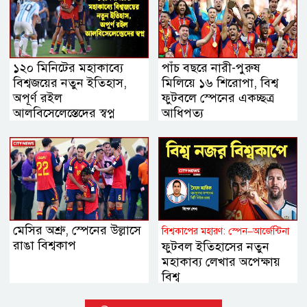
১২০ মিনিটের মহাকাব্যে
পাঁচ বছরে নারী-পুরুষ
বিশ্বজয়ের নতুন ইতিহাস,
মিলিয়ে ১৬ শিরোপা, বিশ্ব
অপূর্ণ রইল
ফুটবলে স্পেনের একচ্ছত্র
আলবিসেলেস্তেদের স্বপ্ন
আধিপত্য
মেসির অশ্রু, স্পেনের উল্লাসে
বিশ্বকাপের মহারণ: স্পেন–আর্জেন্টিনা
রাঙা বিশ্বকাপ
ফুটবল ইতিহাসের নতুন
মহাকাব্য লেখার অপেক্ষায়
বিশ্ব