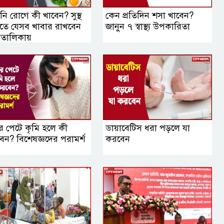
ি রোগে কী খাবেন? সুস্থ
কেন প্রতিদিন শসা খাবেন?
তে যেসব খাবার রাখবেন
জানুন ৭ স্বাস্থ্য উপকারিতা
যতালিকায়
র পেটে কৃমি হলে কী
ডায়াবেটিস ধরা পড়লে যা
েন? বিশেষজ্ঞদের পরামর্শ
করবেন