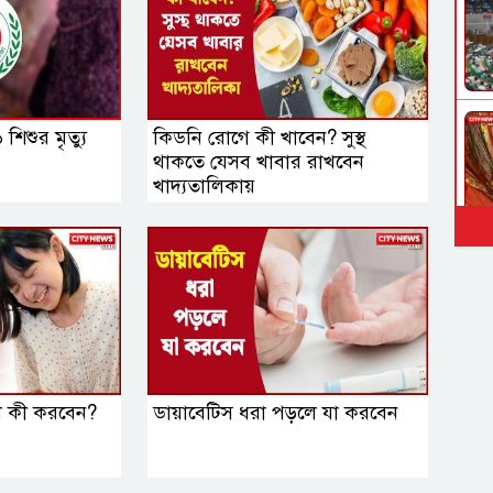
িশুর মৃত্যু
কিডনি রোগে কী খাবেন? সুস্থ
থাকতে যেসব খাবার রাখবেন
খাদ্যতালিকায়
লে কী করবেন?
ডায়াবেটিস ধরা পড়লে যা করবেন