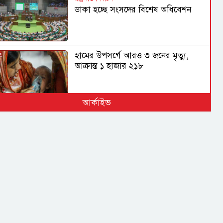
ডাকা হচ্ছে সংসদের বিশেষ অধিবেশন
হামের উপসর্গে আরও ৩ জনের মৃত্যু,
আক্রান্ত ১ হাজার ২১৮
আর্কাইভ
গণহত্যা ও মানবতাবিরোধী অপরাধে
জড়িতদের রাজনীতি মানুষ গ্রহণ করবে না:
স্বরাষ্ট্রমন্ত্রী
সরকার নিত্যপ্রয়োজনীয় দ্রব্যমূল্যের
ঊর্ধ্বগতি ও শান্তি-শৃঙ্খলা রক্ষায় ব্যর্থ :
জামায়াত আমির