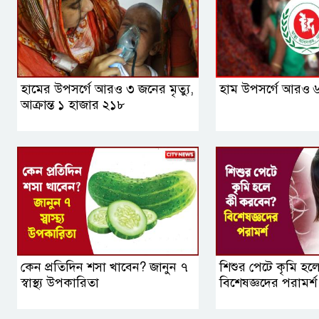
হামের উপসর্গে আরও ৩ জনের মৃত্যু,
হাম উপসর্গে আরও ৬ শ
আক্রান্ত ১ হাজার ২১৮
কেন প্রতিদিন শসা খাবেন? জানুন ৭
শিশুর পেটে কৃমি হ
স্বাস্থ্য উপকারিতা
বিশেষজ্ঞদের পরামর্শ