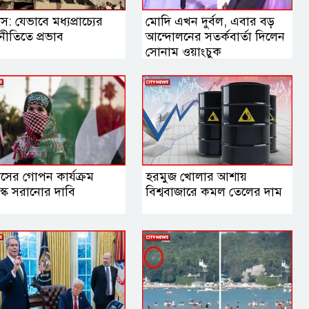
স: যেভাবে মধ্যপ্রাচ্যের
মোদি এখন দুর্বল, এবার বড়
নীতিতে প্রভাব
আন্দোলনের সতর্কবার্তা দিলেন
সোনাম ওয়াংচুক
াসের গোপন কার্যক্রম
হরমুজ খোলার আশায়
্কে সরানোর দাবি
বিশ্ববাজারে কমল তেলের দাম