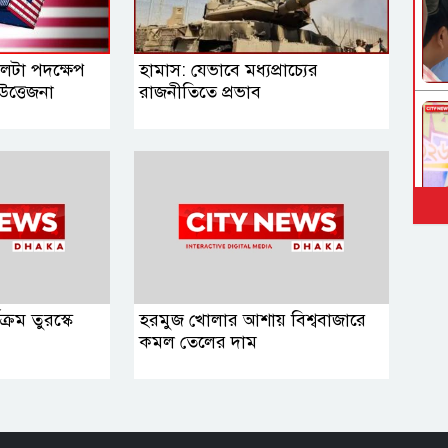
 পালটা পদক্ষেপ
হামাস: যেভাবে মধ্যপ্রাচ্যের
‍উত্তেজনা
রাজনীতিতে প্রভাব
্রম তুরস্কে
হরমুজ খোলার আশায় বিশ্ববাজারে
কমল তেলের দাম