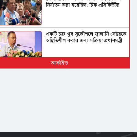
নির্যাতন করা হয়েছিল: চিফ প্রসিকিউটর
একটি চক্র খুব সুকৌশলে জ্বালানি সেক্টরকে
অস্থিতিশীল করার জন্য সক্রিয়: প্রধানমন্ত্রী
আর্কাইভ
গণঅভ্যুত্থানের সঙ্গে প্রথম বেইমানি
করেছেন জামায়াত আমির : রাশেদ খাঁন
জুলাই গণ-অভ্যুত্থানের ইতিহাসকে
দলীয়করণ না করার আহ্বান নাহিদ
ইসলামের