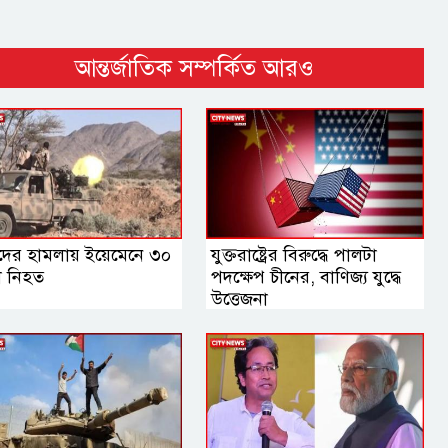
আন্তর্জাতিক সম্পর্কিত আরও
দের হামলায় ইয়েমেনে ৩০
যুক্তরাষ্ট্রের বিরুদ্ধে পালটা
া নিহত
পদক্ষেপ চীনের, বাণিজ্য যুদ্ধে
‍উত্তেজনা