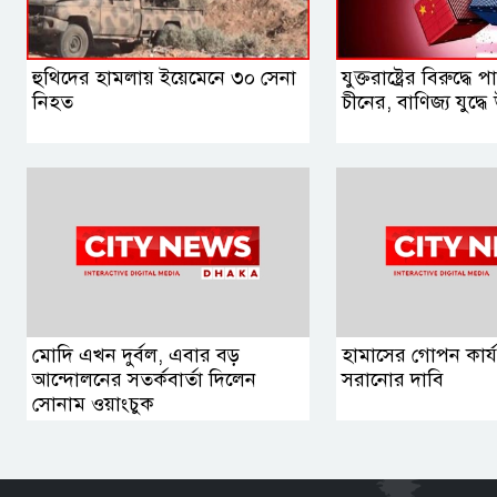
হুথিদের হামলায় ইয়েমেনে ৩০ সেনা
যুক্তরাষ্ট্রের বিরুদ্ধে
নিহত
চীনের, বাণিজ্য যুদ্ধে 
মোদি এখন দুর্বল, এবার বড়
হামাসের গোপন কার্যক
আন্দোলনের সতর্কবার্তা দিলেন
সরানোর দাবি
সোনাম ওয়াংচুক