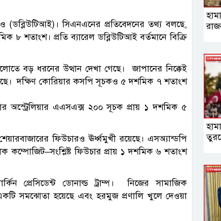
হামা
েটেরও (ডব্লিউটিআই)। সিএনএনের প্রতিবেদনের তথ্য বলছে,
রাজ
মিক ৮ শতাংশ। প্রতি ব্যারেল ডব্লিউটিআই বর্তমানে বিক্রি
গুলোতে বড় ধরনের উত্থান দেখা গেছে। জাপানের নিক্কেই
েছে। দক্ষিণ কোরিয়ার কসপি সূচকও ৫ দশমিক ৭ শতাংশ
 অস্ট্রেলিয়ার এএসএক্স ২০০ সূচক প্রায় ১ দশমিক ৫
হাম
তুরস
 শেয়ারবাজারের ফিউচারও ঊর্ধ্বমুখী রয়েছে। এসঅ্যান্ডপি
াসডাক কম্পোজিট–সংশ্লিষ্ট ফিউচার প্রায় ১ দশমিক ৬ শতাংশ
র্কিন প্রেসিডেন্ট ডোনাল্ড ট্রাম্প। নিজের সামাজিক
ে একটি সমঝোতা হয়েছে এবং হরমুজ প্রণালি খুলে দেওয়া