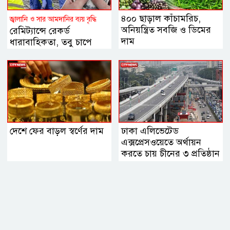
৪০০ ছাড়াল কাঁচামরিচ,
জ্বালানি ও সার আমদানির ব্যয় বৃদ্ধি
অনিয়ন্ত্রিত সবজি ও ডিমের
রেমিট্যান্সে রেকর্ড
দাম
ধারাবাহিকতা, তবু চাপে
ডলারের বাজার
দেশে ফের বাড়ল স্বর্ণের দাম
ঢাকা এলিভেটেড
এক্সপ্রেসওয়েতে অর্থায়ন
করতে চায় চীনের ৩ প্রতিষ্ঠান