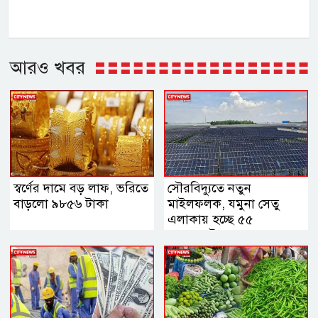
আরও খবর
স্বর্ণের দামে বড় লাফ, ভরিতে
সৌরবিদ্যুতে নতুন
বাড়লো ৯৮৫৬ টাকা
মাইলফলক, যমুনা সেতু
এলাকায় হচ্ছে ৫৫
মেগাওয়াট কেন্দ্র