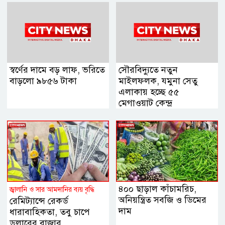
স্বর্ণের দামে বড় লাফ, ভরিতে
সৌরবিদ্যুতে নতুন
বাড়লো ৯৮৫৬ টাকা
মাইলফলক, যমুনা সেতু
এলাকায় হচ্ছে ৫৫
মেগাওয়াট কেন্দ্র
৪০০ ছাড়াল কাঁচামরিচ,
জ্বালানি ও সার আমদানির ব্যয় বৃদ্ধি
অনিয়ন্ত্রিত সবজি ও ডিমের
রেমিট্যান্সে রেকর্ড
দাম
ধারাবাহিকতা, তবু চাপে
ডলারের বাজার