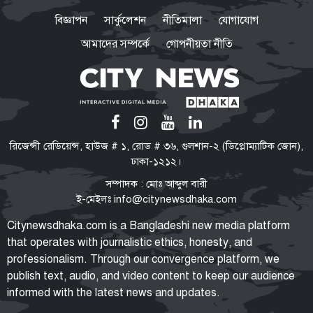
প্রকাশ, ভোট দেবেন ৩৪৯ এমপি
বিজ্ঞাপন
সার্কুলেশন
নীতিমালা
যোগাযোগ
আমাদের সম্পর্কে
গোপনীয়তা নীতি
ফরিদপুর জেনারেল হাসপাতালকে ২৫০
শয্যায় উন্নীত করার উদ্যোগ, প্রথম
ব্যবস্থাপনা সভায় এমপি নায়াব ইউসুফ
বিমানবন্দরের নিরাপত্তা
রিজেন্সী রেডিয়েন্স, হাউজ # ১, রোড # ৩৬, গুলশান-২ (ডিপ্লোম্যাটিক জোন),
ভিআইপি ও সিআইপি ব্যক্তিসহ
ঢাকা-১২১২।
সবাইকে তল্লাশির নির্দেশ মন্ত্রীর
সম্পাদক : মোঃ আব্দুল বারী
ই-মেইলঃ
info@citynewsdhaka.com
ভারত সরকারের ভূমিকা নিয়ে প্রশ্ন
Citynewsdhaka.com is a Bangladeshi new media platform
শেখ হাসিনাকে ভারত কেন বক্তব্য
that operates with journalistic ethics, honesty, and
দেওয়ার সুযোগ দিল, বিবিসি বাংলাকে
professionalism. Through our convergence platform, we
যা বললেন স্বরাষ্ট্রমন্ত্রী
publish text, audio, and video content to keep our audience
informed with the latest news and updates.
মারো না কেন ওদের?
ওবায়দুল কাদের-সাদ্দামের কল রেকর্ড