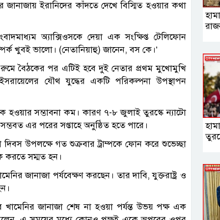
ির জানাজায় ইরানিদের কাঁদতে দেখে বিস্মিত হওয়ার কথা
হামা
রাজ
ংবাদমাধ্যম অ্যাক্সিওসকে দেয়া এক সংক্ষিপ্ত টেলিফোন
্পর্ক খুবই ভালো। (নেতানিয়াহু) জানেন, বস কে।’
রুমে বৈঠকের পর এটিই হবে দুই নেতার প্রথম মুখোমুখি
্ট্র-ইসরায়েলের যৌথ যুদ্ধের একটি পরিকল্পনা উপস্থাপন
ক হওয়ার সম্ভাবনা কম। কারণ ৭-৮ জুলাই তুরস্কে ন্যাটো
সম্ভবত এর পরের সপ্তাহে অনুষ্ঠিত হতে পারে।
হাম
তুরস
তা দিবস উপলক্ষে গত শুক্রবার ট্রাম্পকে ফোন করে শুভেচ্ছা
ৈঠক করতে সম্মত হন।
েনির জানাজা পর্যবেক্ষণ করছেন। তার দাবি, যুক্তরাষ্ট্র ও
হন।
 তবে খামেনির জানাজা শেষ না হওয়া পর্যন্ত উভয় পক্ষ এক
তিনি বলেন, এ সময়ের মধ্যে কোনও পক্ষই একে অপরের ওপর