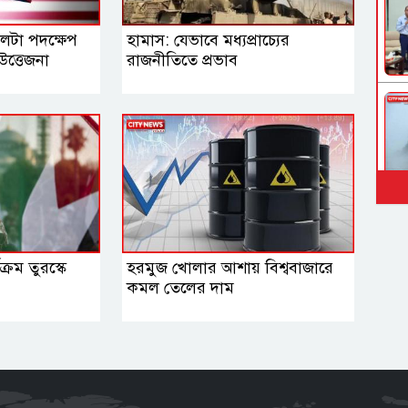
 পালটা পদক্ষেপ
হামাস: যেভাবে মধ্যপ্রাচ্যের
‍উত্তেজনা
রাজনীতিতে প্রভাব
্রম তুরস্কে
হরমুজ খোলার আশায় বিশ্ববাজারে
কমল তেলের দাম