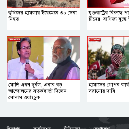
হুথিদের হামলায় ইয়েমেনে ৩০ সেনা
যুক্তরাষ্ট্রের বিরুদ্ধে
নিহত
চীনের, বাণিজ্য যুদ্ধে 
মোদি এখন দুর্বল, এবার বড়
হামাসের গোপন কার্যক
আন্দোলনের সতর্কবার্তা দিলেন
সরানোর দাবি
সোনাম ওয়াংচুক