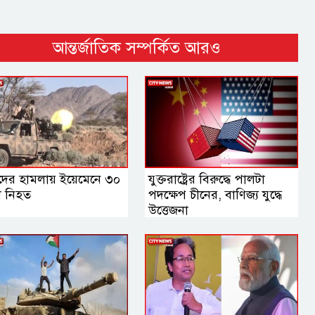
আন্তর্জাতিক সম্পর্কিত আরও
দের হামলায় ইয়েমেনে ৩০
যুক্তরাষ্ট্রের বিরুদ্ধে পালটা
া নিহত
পদক্ষেপ চীনের, বাণিজ্য যুদ্ধে
‍উত্তেজনা