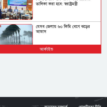
তালিকা করা হবে: স্বরাষ্ট্রমন্ত্রী
যেসব জেলায় ৬০ কিমি বেগে ঝড়ের
আভাস
আর্কাইভ
হুথিদের হামলায় ইয়েমেনে ৩০ সেনা নিহত
সিলেটের ওসমানীনগরে দুই বাসের
সংঘর্ষে নিহত ৮