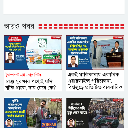
আরও খবর
একই মালিকানায় একাধিক
টুথপেস্টে মাইক্রোপ্লাস্টিক
এয়ারলাইন্স পরিচালনা:
স্বাস্থ্য সুরক্ষার পণ্যেই যদি
বিশ্বজুড়ে প্রতিষ্ঠিত ব্যবসায়িক
ঝুঁকি থাকে, দায় নেবে কে?
মডেল