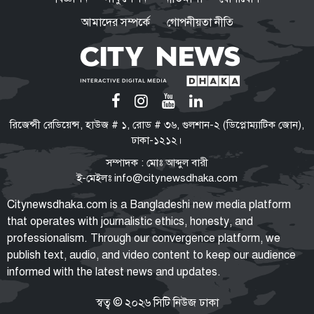
আমাদের সম্পর্কে
গোপনীয়তা নীতি
সরকার নিত্যপ্রয়োজনীয় দ্রব্যমূল্যের
ঊর্ধ্বগতি ও শান্তি-শৃঙ্খলা রক্ষায় ব্যর্থ :
জামায়াত আমির
‘মব’ তৈরির সংস্কৃতি গণতন্ত্রকে দুর্বল
রিজেন্সী রেডিয়েন্স, হাউজ # ১, রোড # ৩৬, গুলশান-২ (ডিপ্লোম্যাটিক জোন),
করে: মির্জা ফখরুল
ঢাকা-১২১২।
সম্পাদক : মোঃ আব্দুল বারী
ই-মেইলঃ
info@citynewsdhaka.com
নিত্যপণ্যের দাম আকাশ ছোঁয়া,
Citynewsdhaka.com is a Bangladeshi new media platform
বিপাকে নিম্নবিত্তরা
that operates with journalistic ethics, honesty, and
professionalism. Through our convergence platform, we
publish text, audio, and video content to keep our audience
informed with the latest news and updates.
নির্মোহভাবে শীর্ষ মাদক কারবারিদের
তালিকা করা হবে: স্বরাষ্ট্রমন্ত্রী
স্বত্ব © ২০২৬ সিটি নিউজ ঢাকা