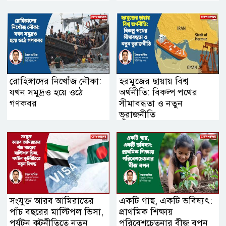
রোহিঙ্গাদের নিখোঁজ নৌকা:
হরমুজের ছায়ায় বিশ্ব
যখন সমুদ্রও হয়ে ওঠে
অর্থনীতি: বিকল্প পথের
গণকবর
সীমাবদ্ধতা ও নতুন
ভূরাজনীতি
সংযুক্ত আরব আমিরাতের
একটি গাছ, একটি ভবিষ্যৎ:
পাঁচ বছরের মাল্টিপল ভিসা,
প্রাথমিক শিক্ষায়
পর্যটন কূটনীতিতে নতুন
পরিবেশচেতনার বীজ বপন