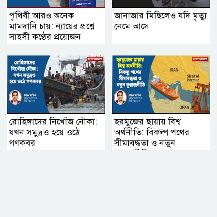
পৃথিবী আরও অনেক
জানাজার মিছিলেও যদি মৃত্যু
মামদানি চায়: ন্যায়ের প্রশ্নে
নেমে আসে
সাহসী কণ্ঠের প্রয়োজন
রোহিঙ্গাদের নিখোঁজ নৌকা:
হরমুজের ছায়ায় বিশ্ব
যখন সমুদ্রও হয়ে ওঠে
অর্থনীতি: বিকল্প পথের
গণকবর
সীমাবদ্ধতা ও নতুন
ভূরাজনীতি