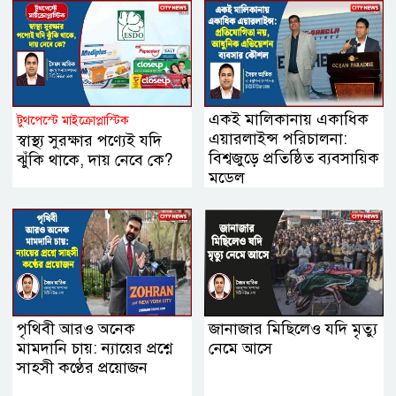
একই মালিকানায় একাধিক
টুথপেস্টে মাইক্রোপ্লাস্টিক
এয়ারলাইন্স পরিচালনা:
স্বাস্থ্য সুরক্ষার পণ্যেই যদি
বিশ্বজুড়ে প্রতিষ্ঠিত ব্যবসায়িক
ঝুঁকি থাকে, দায় নেবে কে?
মডেল
পৃথিবী আরও অনেক
জানাজার মিছিলেও যদি মৃত্যু
মামদানি চায়: ন্যায়ের প্রশ্নে
নেমে আসে
সাহসী কণ্ঠের প্রয়োজন