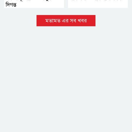
দিগন্ত
মতামত এর সব খবর