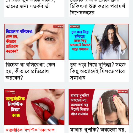
তাদের জন্য সতর্কবার্তা
চিকিৎসা শুরু করার পরামর্শ
বিশেষজ্ঞদের
রিঙ্কেল বা বলিরেখা: কেন
চুল পড়া নিয়ে দুশ্চিন্তা? সহজ
হয়, কীভাবে প্রতিরোধ
কিছু অভ্যাসেই মিলতে পারে
করবেন?
সমাধান
মাথায় খুশকি? অবহেলা নয়,
আন্তর্জাতিক লিপস্টিক দিবস আজ