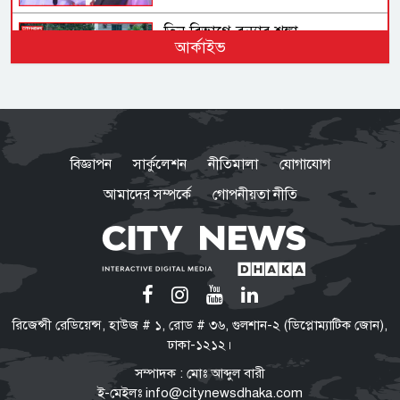
তিন বিভাগে বন্যার শঙ্কা
আর্কাইভ
হামাসের গোপন কার্যক্রম তুরস্কে
সরানোর দাবি
বিজ্ঞাপন
সার্কুলেশন
নীতিমালা
যোগাযোগ
আমাদের সম্পর্কে
গোপনীয়তা নীতি
হরমুজ খোলার আশায় বিশ্ববাজারে
কমল তেলের দাম
ফ্যাসিবাদবিরোধী আন্দোলনে
রিজেন্সী রেডিয়েন্স, হাউজ # ১, রোড # ৩৬, গুলশান-২ (ডিপ্লোম্যাটিক জোন),
হত্যাকাণ্ডের বিচার হবে স্বচ্ছ-
ঢাকা-১২১২।
বিশ্বাসযোগ্য: প্রধানমন্ত্রী
সম্পাদক : মোঃ আব্দুল বারী
ই-মেইলঃ
info@citynewsdhaka.com