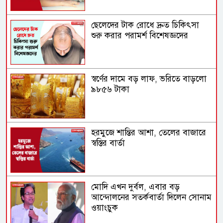
ছেলেদের টাক রোধে দ্রুত চিকিৎসা
শুরু করার পরামর্শ বিশেষজ্ঞদের
স্বর্ণের দামে বড় লাফ, ভরিতে বাড়লো
৯৮৫৬ টাকা
হরমুজে শান্তির আশা, তেলের বাজারে
স্বস্তির বার্তা
মোদি এখন দুর্বল, এবার বড়
আন্দোলনের সতর্কবার্তা দিলেন সোনাম
ওয়াংচুক