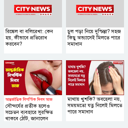
রিঙ্কেল বা বলিরেখা: কেন
চুল পড়া নিয়ে দুশ্চিন্তা? সহজ
হয়, কীভাবে প্রতিরোধ
কিছু অভ্যাসেই মিলতে পারে
করবেন?
সমাধান
মাথায় খুশকি? অবহেলা নয়,
আন্তর্জাতিক লিপস্টিক দিবস আজ
সময়মতো যত্ন নিলেই মিলতে
সৌন্দর্যের প্রতীক হলেও
পারে সমাধান
সচেতন ব্যবহারে সুরক্ষিত
থাকবে ঠোঁট, জানালেন
বিশেষজ্ঞরা