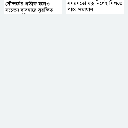
সময়মতো যত্ন নিলেই মিলতে
সৌন্দর্যের প্রতীক হলেও
পারে সমাধান
সচেতন ব্যবহারে সুরক্ষিত
থাকবে ঠোঁট, জানালেন
বিশেষজ্ঞরা