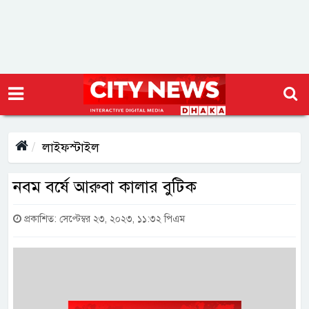
লাইফস্টাইল
নবম বর্ষে আরুবা কালার বুটিক
প্রকাশিত: সেপ্টেম্বর ২৩, ২০২৩, ১১:৩২ পিএম