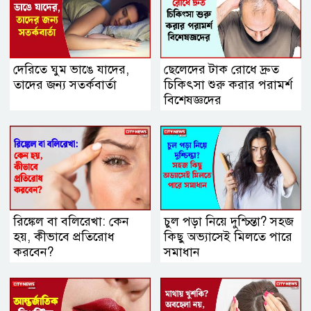
দেরিতে ঘুম ভাঙে যাদের,
ছেলেদের টাক রোধে দ্রুত
তাদের জন্য সতর্কবার্তা
চিকিৎসা শুরু করার পরামর্শ
বিশেষজ্ঞদের
রিঙ্কেল বা বলিরেখা: কেন
চুল পড়া নিয়ে দুশ্চিন্তা? সহজ
হয়, কীভাবে প্রতিরোধ
কিছু অভ্যাসেই মিলতে পারে
করবেন?
সমাধান