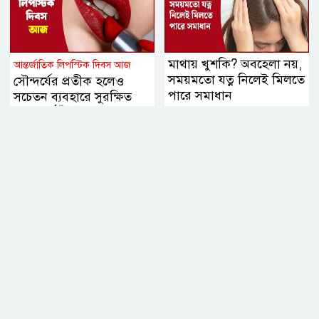
মাথায় খুশকি? অবহেলা নয়,
আন্তর্জাতিক লিপস্টিক দিবস আজ
সময়মতো যত্ন নিলেই মিলতে
সৌন্দর্যের প্রতীক হলেও
পারে সমাধান
সচেতন ব্যবহারে সুরক্ষিত
থাকবে ঠোঁট, জানালেন
বিশেষজ্ঞরা