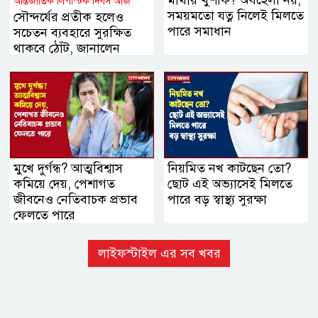
আন্তর্জাতিক লিপস্টিক দিবস আজ
সময়মতো যত্ন নিলেই মিলতে
সৌন্দর্যের প্রতীক হলেও
পারে সমাধান
সচেতন ব্যবহারে সুরক্ষিত
থাকবে ঠোঁট, জানালেন
বিশেষজ্ঞরা
মুখে দুর্গন্ধ? আত্মবিশ্বাস
নিয়মিত নখ কাটছেন তো?
কমিয়ে দেয়, পেশাগত
ছোট এই অভ্যাসেই মিলতে
জীবনেও নেতিবাচক প্রভাব
পারে বড় স্বাস্থ্য সুরক্ষা
ফেলতে পারে
লাইফস্টাইল এর সব খবর