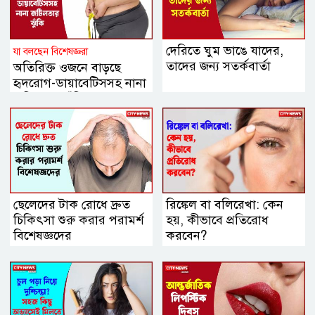
দেরিতে ঘুম ভাঙে যাদের,
যা বলছেন বিশেষজ্ঞরা
তাদের জন্য সতর্কবার্তা
অতিরিক্ত ওজনে বাড়ছে
হৃদরোগ-ডায়াবেটিসসহ নানা
জটিলতার ঝুঁকি
ছেলেদের টাক রোধে দ্রুত
রিঙ্কেল বা বলিরেখা: কেন
চিকিৎসা শুরু করার পরামর্শ
হয়, কীভাবে প্রতিরোধ
বিশেষজ্ঞদের
করবেন?