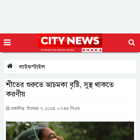
লাইফস্টাইল
শীতের শুরুতে আচমকা বৃষ্টি, সুস্থ থাকতে
করণীয়
প্রকাশিত: ডিসেম্বর ৭, ২০২৩, ০৭:৩৪ পিএম