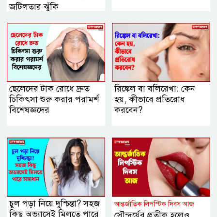
জটিলতার ঝুঁকি
ছেলেদের টাক রোধে দ্রুত
রিঙ্কেল বা বলিরেখা: কেন
চিকিৎসা শুরু করার পরামর্শ
হয়, কীভাবে প্রতিরোধ
বিশেষজ্ঞদের
করবেন?
চুল পড়া নিয়ে দুশ্চিন্তা? সহজ
আন্তর্জাতিক লিপস্টিক দিবস আজ
কিছু অভ্যাসেই মিলতে পারে
সৌন্দর্যের প্রতীক হলেও