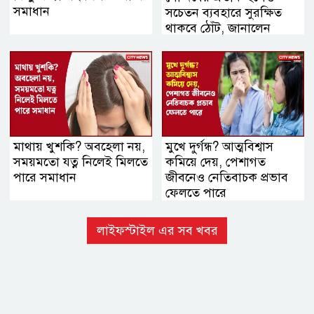
সমাধান
সচেতন ব্যবহারে সুরক্ষিত
থাকবে ঠোঁট, জানালেন
বিশেষজ্ঞরা
মাথায় খুশকি? অবহেলা নয়,
মুখে দুর্গন্ধ? আত্মবিশ্বাস
সময়মতো যত্ন নিলেই মিলতে
কমিয়ে দেয়, পেশাগত
পারে সমাধান
জীবনেও নেতিবাচক প্রভাব
ফেলতে পারে
লাইফস্টাইল এর সব খবর