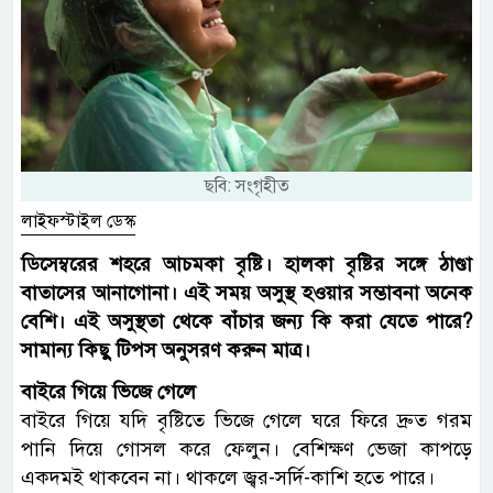
ছবি: সংগৃহীত
লাইফস্টাইল ডেস্ক
ডিসেম্বরের শহরে আচমকা বৃষ্টি। হালকা বৃষ্টির সঙ্গে ঠাণ্ডা
বাতাসের আনাগোনা। এই সময় অসুস্থ হওয়ার সম্ভাবনা অনেক
বেশি। এই অসুস্থতা থেকে বাঁচার জন্য কি করা যেতে পারে?
সামান্য কিছু টিপস অনুসরণ করুন মাত্র।
বাইরে গিয়ে ভিজে গেলে
বাইরে গিয়ে যদি বৃষ্টিতে ভিজে গেলে ঘরে ফিরে দ্রুত গরম
পানি দিয়ে গোসল করে ফেলুন। বেশিক্ষণ ভেজা কাপড়ে
একদমই থাকবেন না। থাকলে জ্বর-সর্দি-কাশি হতে পারে।