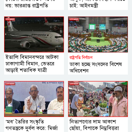
নয়: ভারপ্রাপ্ত রাষ্ট্রপতি
চাই: আইনমন্ত্রী
ইতালি বিমানবন্দরে আটকা
রাষ্ট্রপতি নির্বাচন
ঢাকাগামী বিমান, ভেতরে
ডাকা হচ্ছে সংসদের বিশেষ
আড়াই শতাধিক যাত্রী
অধিবেশন
‘মব’ তৈরির সংস্কৃতি
নিত্যপণ্যের দাম আকাশ
গণতন্ত্রকে দুর্বল করে: মির্জা
ছোঁয়া, বিপাকে নিম্নবিত্তরা