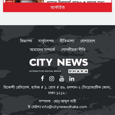
হামের উপসর্গে আরও ৩ জনের মৃত্যু,
আর্কাইভ
আক্রান্ত ১ হাজার ২১৮
গণহত্যা ও মানবতাবিরোধী অপরাধে
জড়িতদের রাজনীতি মানুষ গ্রহণ করবে
বিজ্ঞাপন
সার্কুলেশন
নীতিমালা
যোগাযোগ
না: স্বরাষ্ট্রমন্ত্রী
আমাদের সম্পর্কে
গোপনীয়তা নীতি
সরকার নিত্যপ্রয়োজনীয় দ্রব্যমূল্যের
ঊর্ধ্বগতি ও শান্তি-শৃঙ্খলা রক্ষায় ব্যর্থ :
জামায়াত আমির
‘মব’ তৈরির সংস্কৃতি গণতন্ত্রকে দুর্বল
রিজেন্সী রেডিয়েন্স, হাউজ # ১, রোড # ৩৬, গুলশান-২ (ডিপ্লোম্যাটিক জোন),
করে: মির্জা ফখরুল
ঢাকা-১২১২।
সম্পাদক : মোঃ আব্দুল বারী
ই-মেইলঃ
info@citynewsdhaka.com
নিত্যপণ্যের দাম আকাশ ছোঁয়া,