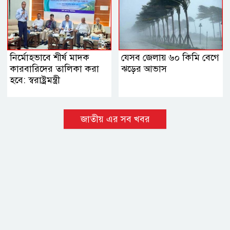
নির্মোহভাবে শীর্ষ মাদক
যেসব জেলায় ৬০ কিমি বেগে
কারবারিদের তালিকা করা
ঝড়ের আভাস
হবে: স্বরাষ্ট্রমন্ত্রী
জাতীয় এর সব খবর