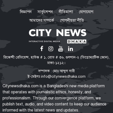
পাঁচটি প্রশ্ন উদ্বেগের কেন্দ্রে
২৮ বছরেও শান্তিচুক্তির পূর্ণ বাস্তবায়ন
বিজ্ঞাপন
সার্কুলেশন
নীতিমালা
যোগাযোগ
নেই, ভূমি ফেরেনি—পাহাড়ে কেন
এখনো অশান্তি?
আমাদের সম্পর্কে
গোপনীয়তা নীতি
যা বলছেন বিশেষজ্ঞরা
অতিরিক্ত ওজনে বাড়ছে হৃদরোগ-
ডায়াবেটিসসহ নানা জটিলতার ঝুঁকি
স্বাধীনতা-সার্বভৌমত্বের প্রশ্নে সিরাজুল
রিজেন্সী রেডিয়েন্স, হাউজ # ১, রোড # ৩৬, গুলশান-২ (ডিপ্লোম্যাটিক জোন),
ইসলাম কখনো আপস করেননি: মির্জা
ঢাকা-১২১২।
ফখরুল
সম্পাদক : মোঃ আব্দুল বারী
ই-মেইলঃ
info@citynewsdhaka.com
পরিবর্তনের পক্ষে-বিপক্ষে নানা শক্তি
Citynewsdhaka.com is a Bangladeshi new media platform
তরুণদের সঙ্গে সমাজ ও রাষ্ট্রের একটি
that operates with journalistic ethics, honesty, and
ইতিবাচক সমন্বয় প্রয়োজন বললেন
professionalism. Through our convergence platform, we
হোসেন জিল্লুর
publish text, audio, and video content to keep our audience
informed with the latest news and updates.
টিএফআই সেলে বন্দি রেখে নির্যাতন