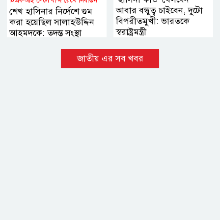
টিএফআই সেলে বন্দি রেখে নির্যাতন
আবার বন্ধুত্ব চাইবেন, দুটো
শেখ হাসিনার নির্দেশে গুম
বিপরীতমুখী: ভারতকে
করা হয়েছিল সালাহউদ্দিন
স্বরাষ্ট্রমন্ত্রী
আহমদকে: তদন্ত সংস্থা
জাতীয় এর সব খবর