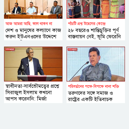
আজ আমরা আছি, কাল থাকব না
পাঁচটি প্রশ্ন উদ্বেগের কেন্দ্রে
দেশ ও মানুষের কল্যাণে কাজ
২৮ বছরেও শান্তিচুক্তির পূর্ণ
করুন ইউএনওদের উদ্দেশে
বাস্তবায়ন নেই, ভূমি ফেরেনি
প্রধানমন্ত্রী
—পাহাড়ে কেন এখনো
অশান্তি?
স্বাধীনতা-সার্বভৌমত্বের প্রশ্নে
পরিবর্তনের পক্ষে-বিপক্ষে নানা শক্তি
সিরাজুল ইসলাম কখনো
তরুণদের সঙ্গে সমাজ ও
আপস করেননি: মির্জা
রাষ্ট্রের একটি ইতিবাচক
ফখরুল
সমন্বয় প্রয়োজন বললেন
হোসেন জিল্লুর