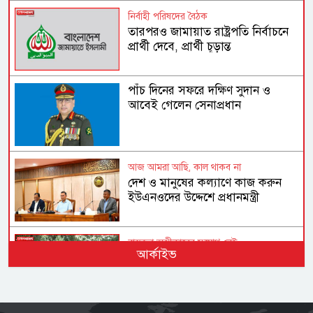
নির্বাহী পরিষদের বৈঠক
তারপরও জামায়াত রাষ্ট্রপতি নির্বাচনে
প্রার্থী দেবে, প্রার্থী চূড়ান্ত
পাঁচ দিনের সফরে দক্ষিণ সুদান ও
আবেই গেলেন সেনাপ্রধান
আজ আমরা আছি, কাল থাকব না
দেশ ও মানুষের কল্যাণে কাজ করুন
ইউএনওদের উদ্দেশে প্রধানমন্ত্রী
বাস্তবতা অস্বীকারের সুযোগ নেই
আর্কাইভ
২৮ বছর পরও পাহাড়ে শান্তির অপেক্ষা
কেন?