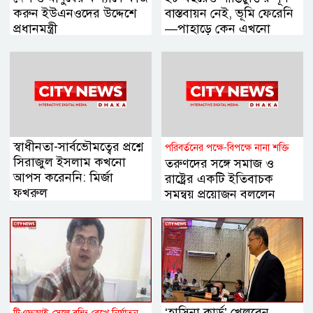
করুন ইউএনওদের উদ্দেশে
বাস্তবায়ন নেই, ভূমি ফেরেনি
প্রধানমন্ত্রী
—পাহাড়ে কেন এখনো
অশান্তি?
স্বাধীনতা-সার্বভৌমত্বের প্রশ্নে
পরিবর্তনের পক্ষে-বিপক্ষে নানা শক্তি
সিরাজুল ইসলাম কখনো
তরুণদের সঙ্গে সমাজ ও
আপস করেননি: মির্জা
রাষ্ট্রের একটি ইতিবাচক
ফখরুল
সমন্বয় প্রয়োজন বললেন
হোসেন জিল্লুর
‘হাসিনা কার্ড’ খেলবেন