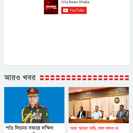
আরও খবর
পাঁচ দিনের সফরে দক্ষিণ
আজ আমরা আছি, কাল থাকব না