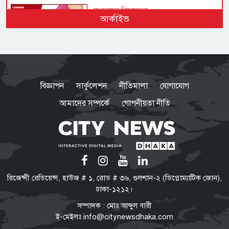
যা বলছেন বিশেষজ্ঞরা
আর্কাইভ
অতিরিক্ত ওজনে বাড়ছে হৃদরোগ-
ডায়াবেটিসসহ নানা জটিলতার ঝুঁকি
স্বাধীনতা-সার্বভৌমত্বের প্রশ্নে সিরাজুল
ইসলাম কখনো আপস করেননি: মির্জা
বিজ্ঞাপন
সার্কুলেশন
নীতিমালা
যোগাযোগ
ফখরুল
আমাদের সম্পর্কে
গোপনীয়তা নীতি
পরিবর্তনের পক্ষে-বিপক্ষে নানা শক্তি
তরুণদের সঙ্গে সমাজ ও রাষ্ট্রের একটি
ইতিবাচক সমন্বয় প্রয়োজন বললেন
হোসেন জিল্লুর
টিএফআই সেলে বন্দি রেখে নির্যাতন
রিজেন্সী রেডিয়েন্স, হাউজ # ১, রোড # ৩৬, গুলশান-২ (ডিপ্লোম্যাটিক জোন),
শেখ হাসিনার নির্দেশে গুম করা হয়েছিল
ঢাকা-১২১২।
সালাহউদ্দিন আহমদকে: তদন্ত সংস্থা
সম্পাদক : মোঃ আব্দুল বারী
ই-মেইলঃ
info@citynewsdhaka.com