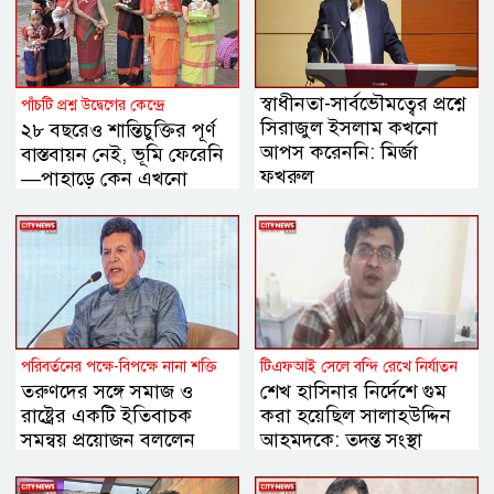
স্বাধীনতা-সার্বভৌমত্বের প্রশ্নে
পাঁচটি প্রশ্ন উদ্বেগের কেন্দ্রে
সিরাজুল ইসলাম কখনো
২৮ বছরেও শান্তিচুক্তির পূর্ণ
আপস করেননি: মির্জা
বাস্তবায়ন নেই, ভূমি ফেরেনি
ফখরুল
—পাহাড়ে কেন এখনো
অশান্তি?
পরিবর্তনের পক্ষে-বিপক্ষে নানা শক্তি
টিএফআই সেলে বন্দি রেখে নির্যাতন
তরুণদের সঙ্গে সমাজ ও
শেখ হাসিনার নির্দেশে গুম
রাষ্ট্রের একটি ইতিবাচক
করা হয়েছিল সালাহউদ্দিন
সমন্বয় প্রয়োজন বললেন
আহমদকে: তদন্ত সংস্থা
হোসেন জিল্লুর