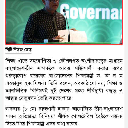
সিটি নিউজ ডেস্ক
শিক্ষা খাতে সহযোগিতা ও কৌশলগত অংশীদারত্বের মাধ্যমে
বাংলাদেশ-চীন সম্পর্ককে আরও শক্তিশালী করার ওপর
গুরুত্বারোপ করেছেন বাংলাদেশের শিক্ষামন্ত্রী ড. আ ন ম
এহছানুল হক মিলন। তিনি বলেন, অবকাঠামো নয়, শিক্ষা ও
জ্ঞানভিত্তিক বিনিময়ই দুই দেশের মধ্যে দীর্ঘস্থায়ী বন্ধুত্ব ও
আস্থার সেতুবন্ধন তৈরি করতে পারে।
শুক্রবার (৮ মে) রাজধানী ঢাকায় আয়োজিত ‘চীন-বাংলাদেশ
শাসন অভিজ্ঞতা বিনিময়’ শীর্ষক গোলটেবিল বৈঠকে বক্তব্য
দিতে গিয়ে শিক্ষামন্ত্রী এসব কথা বলেন।