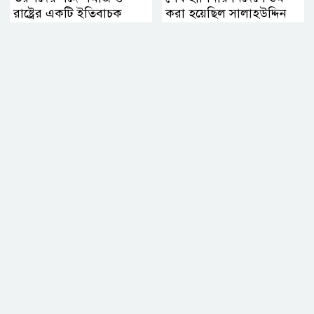
রাষ্ট্রের একটি ইতিবাচক
করা হয়েছিল সালাহউদ্দিন
সমন্বয় প্রয়োজন বললেন
আহমদকে: তদন্ত সংস্থা
হোসেন জিল্লুর