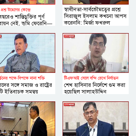
স্বাধীনতা-সার্বভৌমত্বের প্রশ্নে
প্রশ্ন উদ্বেগের কেন্দ্রে
সিরাজুল ইসলাম কখনো আপস
ছরেও শান্তিচুক্তির পূর্ণ
করেননি: মির্জা ফখরুল
তবায়ন নেই, ভূমি ফেরেনি—
াড়ে কেন এখনো অশান্তি?
্তনের পক্ষে-বিপক্ষে নানা শক্তি
টিএফআই সেলে বন্দি রেখে নির্যাতন
দের সঙ্গে সমাজ ও রাষ্ট্রের
শেখ হাসিনার নির্দেশে গুম করা
ি ইতিবাচক সমন্বয়
হয়েছিল সালাহউদ্দিন
য়োজন বললেন হোসেন
আহমদকে: তদন্ত সংস্থা
ুর