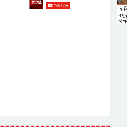
‘হা
বন্ধ
বিপ
স্বরাষ্ট