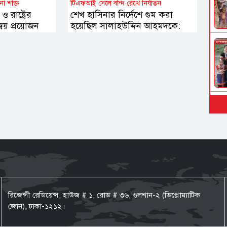
না শক্তি
টিএফআই সেলে বন্দি রেখে নির্যাতন
 রাষ্ট্রের
শেখ হাসিনার নির্দেশে গুম করা
বয় প্রয়োজন
হয়েছিল সালাহউদ্দিন আহমদকে:
ুর
তদন্ত সংস্থা
রিজেন্সী রেডিয়েন্স, হাউজ # ১, রোড # ৩৬, গুলশান-২ (ডিপ্লোম্যাটিক
জোন), ঢাকা-১২১২।