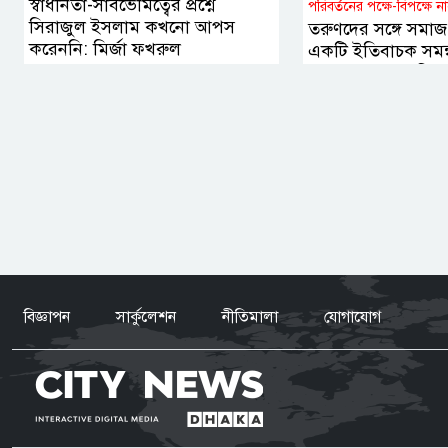
স্বাধীনতা-সার্বভৌমত্বের প্রশ্নে
পরিবর্তনের পক্ষে-বিপক্ষে না
সিরাজুল ইসলাম কখনো আপস
তরুণদের সঙ্গে সমাজ ও
করেননি: মির্জা ফখরুল
একটি ইতিবাচক সমন্
বললেন হোসেন জিল্ল
বিজ্ঞাপন
সার্কুলেশন
নীতিমালা
যোগাযোগ