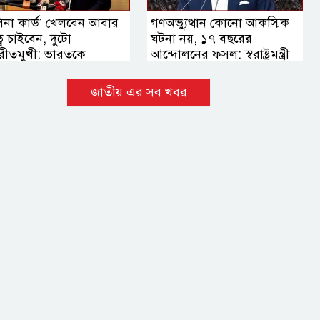
সিনা কার্ড’ খেলবেন আবার
গণঅভ্যুত্থান কোনো আকস্মিক
ুত্ব চাইবেন, দুটো
ঘটনা নয়, ১৭ বছরের
রীতমুখী: ভারতকে
আন্দোলনের ফসল: স্বরাষ্ট্রমন্ত্রী
্রমন্ত্রী
জাতীয় এর সব খবর