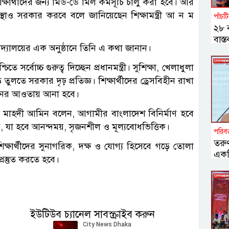
ক্ষার্থীদের জন্য মিড-ডে মিল কর্মসূচি চালু করা হবে। আর
্যবস্থাও সরকার করবে বলে জানিয়েছেন শিক্ষামন্ত্রী আ ন ম
পাঁচটি 
২৮ ব
বাস্
বিদ্যালয়ের এক অনুষ্ঠানে তিনি এ কথা জানান।
পাহ
ে সর্বোচ্চ গুরুত্ব দিচ্ছেন প্রধানমন্ত্রী। সুশিক্ষা, খেলাধুলা
ড়ে তুলতে সরকার দৃঢ় প্রতিজ্ঞ। শিক্ষার্থীদের ড্রেসবিহীন রাখা
্নয়নের আওতায় আনা হবে।
খপাত্র মাহদী আমিন বলেন, আগামীর বাংলাদেশ বিনির্মাণ হবে
ে, যা হবে আনন্দময়, সৃজনশীল ও মূল্যবোধভিত্তিক।
পরিবর
তরুণ
 শিক্ষার্থীদের সুনাগরিক, দক্ষ ও যোগ্য হিসেবে গড়ে তোলা
একট
্রস্তুত করতে হবে।
প্র
জিল্ল
ইউটিউব চ্যানেল সাবস্ক্রাইব করুন