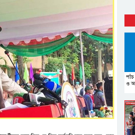
পাঁচ
ও আ