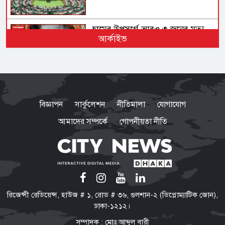
হামের উপসর্গে আরও ৩ জনের মৃত্যু,
আর্কাইভ
আক্রান্ত ১ হাজার ২১৮
গণহত্যা ও মানবতাবিরোধী অপরাধে
জড়িতদের রাজনীতি মানুষ গ্রহণ করবে
বিজ্ঞাপন
সার্কুলেশন
নীতিমালা
যোগাযোগ
না: স্বরাষ্ট্রমন্ত্রী
আমাদের সম্পর্কে
গোপনীয়তা নীতি
সরকার নিত্যপ্রয়োজনীয় দ্রব্যমূল্যের
ঊর্ধ্বগতি ও শান্তি-শৃঙ্খলা রক্ষায় ব্যর্থ :
জামায়াত আমির
‘মব’ তৈরির সংস্কৃতি গণতন্ত্রকে দুর্বল
রিজেন্সী রেডিয়েন্স, হাউজ # ১, রোড # ৩৬, গুলশান-২ (ডিপ্লোম্যাটিক জোন),
করে: মির্জা ফখরুল
ঢাকা-১২১২।
সম্পাদক : মোঃ আব্দুল বারী