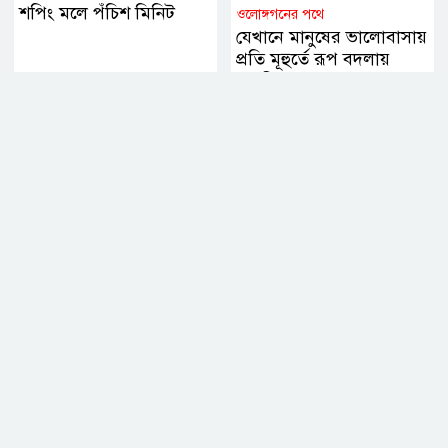
শপিং মলে পঁচিশ মিনিট
ওলোঙ্গগনের পথে
যেখানে মানুষের ভালোবাসায়
প্রতি মূহুর্তে রূপ বদলায়
প্রকৃতি