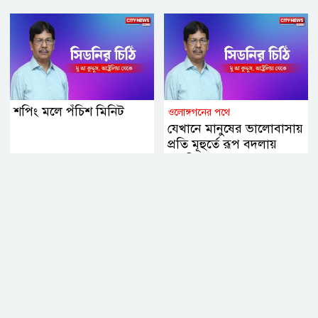
জনগনের জন্য ফ্রি
শপিং মলে পঁচিশ মিনিট
ওলোঙ্গগনের পথে
যেখানে মানুষের ভালোবাসায়
প্রতি মূহুর্তে রূপ বদলায়
প্রকৃতি