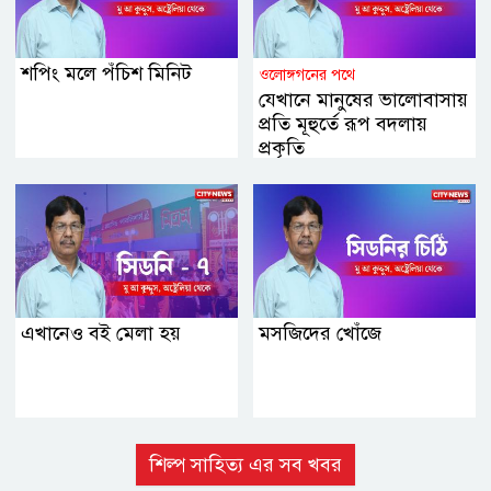
শপিং মলে পঁচিশ মিনিট
ওলোঙ্গগনের পথে
যেখানে মানুষের ভালোবাসায়
প্রতি মূহুর্তে রূপ বদলায়
প্রকৃতি
এখানেও বই মেলা হয়
মসজিদের খোঁজে
শিল্প সাহিত্য এর সব খবর