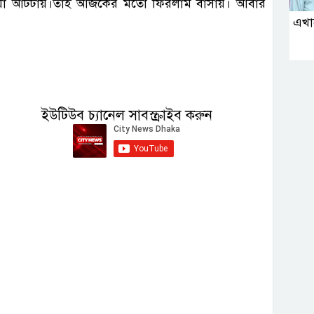
য়া আটটায়।তাই আজকের মতো ফিরলাম বাসায়। আবার
এখা
ইউটিউব চ্যানেল সাবস্ক্রাইব করুন