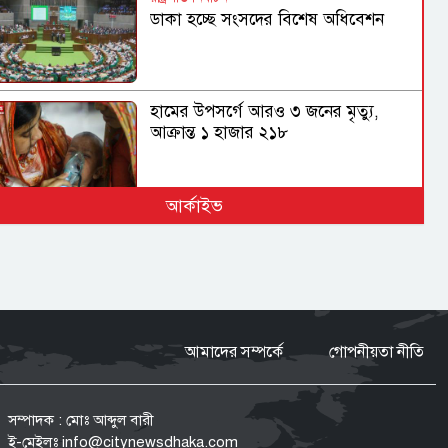
ডাকা হচ্ছে সংসদের বিশেষ অধিবেশন
হামের উপসর্গে আরও ৩ জনের মৃত্যু,
আক্রান্ত ১ হাজার ২১৮
আর্কাইভ
গণহত্যা ও মানবতাবিরোধী অপরাধে
জড়িতদের রাজনীতি মানুষ গ্রহণ করবে না:
স্বরাষ্ট্রমন্ত্রী
সরকার নিত্যপ্রয়োজনীয় দ্রব্যমূল্যের
আমাদের সম্পর্কে
গোপনীয়তা নীতি
ঊর্ধ্বগতি ও শান্তি-শৃঙ্খলা রক্ষায় ব্যর্থ :
জামায়াত আমির
সম্পাদক : মোঃ আব্দুল বারী
ই-মেইলঃ
info@citynewsdhaka.com