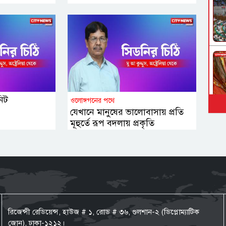
নিট
ওলোঙ্গগনের পথে
যেখানে মানুষের ভালোবাসায় প্রতি
মূহুর্তে রূপ বদলায় প্রকৃতি
রিজেন্সী রেডিয়েন্স, হাউজ # ১, রোড # ৩৬, গুলশান-২ (ডিপ্লোম্যাটিক
জোন), ঢাকা-১২১২।