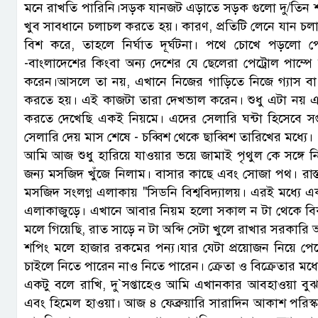
মনে রাখতি পারিনি।সড়ক যানজট এড়াতে সড়ক গুলো দু/তিন শ‍‍`
খুব সাবধানে চলাচল করতে হয়। কারণ, প্রতিটি লেনে যান চল
বিশ করে, তাহলে নির্ঘাত দূর্ঘটনা। পথে চোখে পড়লো 
-বাংলাদেশের কিংবা অন্য দেশের যে ছেলেরা পেট্রোল পাম্পে চা
করেন।আসলে তা নয়, এখানে নিজের গাড়িতে নিজে গ্যাস বা 
করতে হয়। এই কাজটা তারা দেখভাল করেন। শুধু এটা নয় এরক
করতে দেখেছি একই নিয়মে। এদের সেলারি ঘন্টা হিসেবে সপ্তা
সেলারি দেয় মাস শেষে - চব্বিশ থেকে ছাব্বিশ তারিখের মধ্যে।
আমি আজ শুধু হারিয়ে যাওয়ার ভয়ে জামাই পৃথুল কে সঙ্গে 
জন্য মসজিদ খুঁজে নিলাম। বাসার কাছে এবং সোজা পথ। রাস্ত
মসজিদ সংলগ্ন এলাকায় "সিডনি বিশ্ববিদ্যালয়। এরই মধ্য
এলাকাজুড়ে। এখানে আবার নিয়ম হলো সকাল ন টা থেকে বিকা
মলে গিয়েছি, রাত সাড়ে ন‌‌‌ টা অব্দি সেটা খুলে রাখার সরকারি
শপিং মলে হাজার রকমের পন্য।যার যেটা প্রয়োজন নিয়ে প
চাইলে নিতে পারেন নাও নিতে পারেন। ক্রেতা ও বিক্রেতার মধ্য
একটু বলে রাখি, দু‍‍`সপ্তাহেও আমি এখানকার আবহাওয়া ব
এবং হিমেল হাওয়া। আজ ৪ ফেব্রুয়ারি সারাদিন আকাশ পরিস্কা