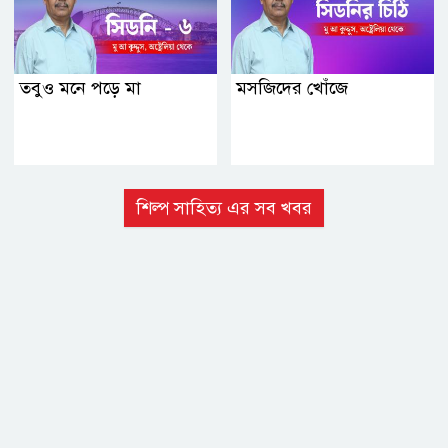
তবুও মনে পড়ে মা
মসজিদের খোঁজে
শিল্প সাহিত্য এর সব খবর