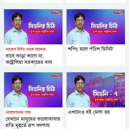
শপিং মলে পঁচিশ মিনিট
ব্যাংকস টাউন থেকে লাকেম্বা
বাসে ভাড়া লাগে না,
অষ্ট্রেলিয়া সরকারের বাস
জনগনের জন্য ফ্রি
এখানেও বই মেলা হয়
ওলোঙ্গগনের পথে
যেখানে মানুষের ভালোবাসায়
প্রতি মূহুর্তে রূপ বদলায়