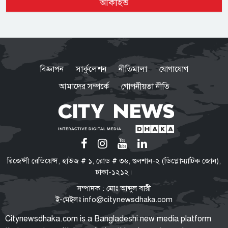
আর্কাইভ
জড়িতদের রাজনীতি মানুষ গ্রহণ করবে
না: স্বরাষ্ট্রমন্ত্রী
সরকার নিত্যপ্রয়োজনীয় দ্রব্যমূল্যের
ঊর্ধ্বগতি ও শান্তি-শৃঙ্খলা রক্ষায় ব্যর্থ :
বিজ্ঞাপন
সার্কুলেশন
নীতিমালা
যোগাযোগ
জামায়াত আমির
আমাদের সম্পর্কে
গোপনীয়তা নীতি
‘মব’ তৈরির সংস্কৃতি গণতন্ত্রকে দুর্বল
করে: মির্জা ফখরুল
নিত্যপণ্যের দাম আকাশ ছোঁয়া,
রিজেন্সী রেডিয়েন্স, হাউজ # ১, রোড # ৩৬, গুলশান-২ (ডিপ্লোম্যাটিক জোন),
বিপাকে নিম্নবিত্তরা
ঢাকা-১২১২।
সম্পাদক : মোঃ আব্দুল বারী
ই-মেইলঃ
info@citynewsdhaka.com
নির্মোহভাবে শীর্ষ মাদক কারবারিদের
Citynewsdhaka.com is a Bangladeshi new media platform
তালিকা করা হবে: স্বরাষ্ট্রমন্ত্রী