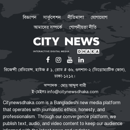
লবণ চাষিদের কষ্ট লাঘবে শিগগিরই
নতুন মূল্য নির্ধারণ করবে সরকার:
বিজ্ঞাপন
সার্কুলেশন
নীতিমালা
যোগাযোগ
প্রধানমন্ত্রী
আমাদের সম্পর্কে
গোপনীয়তা নীতি
জুলাই আন্দোলনে পলককে ইন্টারনেট
‘স্লো’ করার নির্দেশ দেন ওবায়দুল
কাদের
জরুরি নিয়োগ বিজ্ঞপ্তি
রিজেন্সী রেডিয়েন্স, হাউজ # ১, রোড # ৩৬, গুলশান-২ (ডিপ্লোম্যাটিক জোন),
বেসরকারি প্রতিষ্ঠানের মালিকের বাসা
ঢাকা-১২১২।
ও অফিসের জন্য দক্ষ শেফ নিয়োগ
সম্পাদক : মোঃ আব্দুল বারী
ই-মেইলঃ
info@citynewsdhaka.com
ভারতের বাংলাদেশ সফর অনিশ্চিত,
Citynewsdhaka.com is a Bangladeshi new media platform
দুশ্চিন্তায় বিসিবি
that operates with journalistic ethics, honesty, and
professionalism. Through our convergence platform, we
publish text, audio, and video content to keep our audience