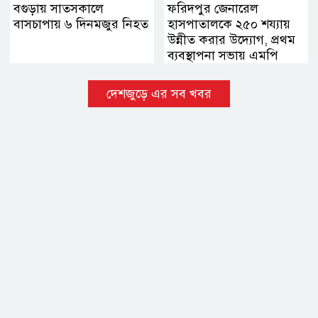
বগুড়ায় সাতসকালে
ফরিদপুর জেনারেল
বাসচাপায় ৬ দিনমজুর নিহত
হাসপাতালকে ২৫০ শয্যায়
উন্নীত করার উদ্যোগ, প্রথম
ব্যবস্থাপনা সভায় এমপি
নায়াব ইউসুফ
দেশজুড়ে এর সব খবর