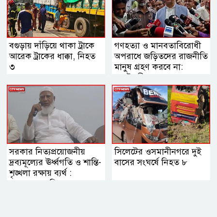
বগুড়ায় দাঁড়িয়ে থাকা ট্রাকে
গণহত্যা ও মানবতাবিরোধী
আরেক ট্রাকের ধাক্কা, নিহত
অপরাধে জড়িতদের রাজনীতি
৩
মানুষ গ্রহণ করবে না:
স্বরাষ্ট্রমন্ত্রী
সরকার নিত্যপ্রয়োজনীয়
সিলেটের ওসমানীনগরে দুই
দ্রব্যমূল্যের ঊর্ধ্বগতি ও শান্তি-
বাসের সংঘর্ষে নিহত ৮
শৃঙ্খলা রক্ষায় ব্যর্থ :
জামায়াত আমির