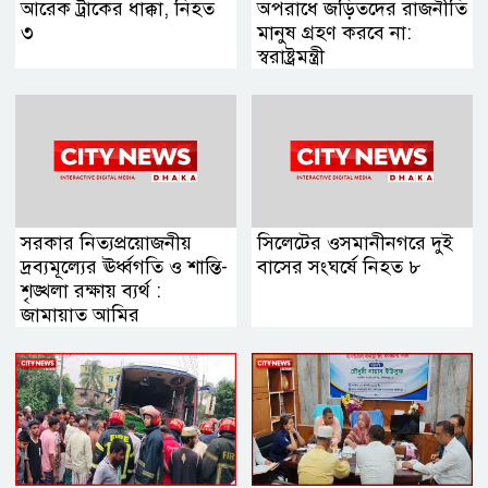
আরেক ট্রাকের ধাক্কা, নিহত
অপরাধে জড়িতদের রাজনীতি
৩
মানুষ গ্রহণ করবে না:
স্বরাষ্ট্রমন্ত্রী
সরকার নিত্যপ্রয়োজনীয়
সিলেটের ওসমানীনগরে দুই
দ্রব্যমূল্যের ঊর্ধ্বগতি ও শান্তি-
বাসের সংঘর্ষে নিহত ৮
শৃঙ্খলা রক্ষায় ব্যর্থ :
জামায়াত আমির