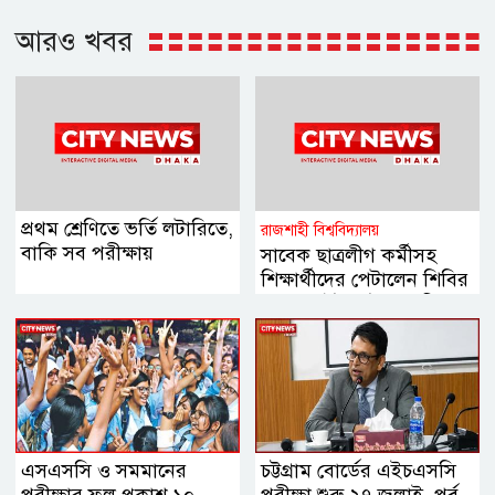
আরও খবর
প্রথম শ্রেণিতে ভর্তি লটারিতে,
রাজশাহী বিশ্ববিদ্যালয়
বাকি সব পরীক্ষায়
সাবেক ছাত্রলীগ কর্মীসহ
শিক্ষার্থীদের পেটালেন শিবির
নেতারা, ইট-পাটকেল নিক্ষেপ
এসএসসি ও সমমানের
চট্টগ্রাম বোর্ডের এইচএসসি
পরীক্ষার ফল প্রকাশ ১০
পরীক্ষা শুরু ২৭ জুলাই, পূর্ব