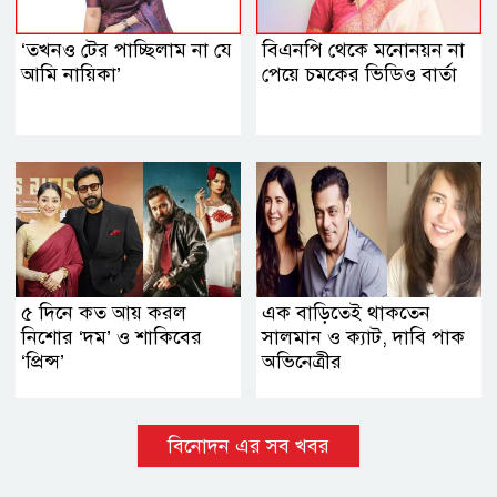
‘তখনও টের পাচ্ছিলাম না যে
বিএনপি থেকে মনোনয়ন না
আমি নায়িকা’
পেয়ে চমকের ভিডিও বার্তা
৫ দিনে কত আয় করল
এক বাড়িতেই থাকতেন
নিশোর ‘দম’ ও শাকিবের
সালমান ও ক্যাট, দাবি পাক
‘প্রিন্স’
অভিনেত্রীর
বিনোদন এর সব খবর