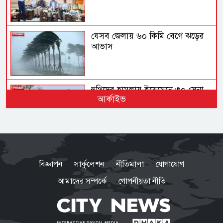
যেসব জেলায় ৬০ কিমি বেগে ঝড়ের
আভাস
হুথিদের হামলায় ইয়েমেনে ৩০ সেনা
আর্কাইভ
নিহত
সিলেটের ওসমানীনগরে দুই বাসের
সংঘর্ষে নিহত ৮
বিজ্ঞাপন
সার্কুলেশন
নীতিমালা
যোগাযোগ
আমাদের সম্পর্কে
গোপনীয়তা নীতি
বগুড়ায় সাতসকালে বাসচাপায় ৬
দিনমজুর নিহত