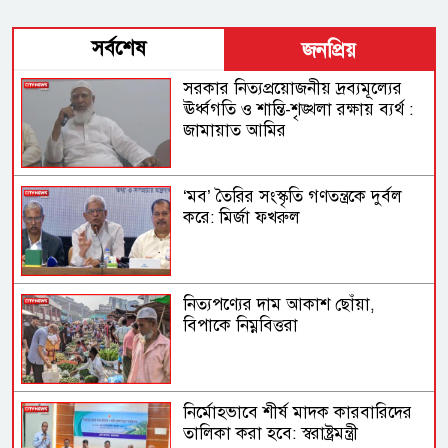
সর্বশেষ
জনপ্রিয়
সরকার নিত্যপ্রয়োজনীয় দ্রব্যমূল্যের
ঊর্ধ্বগতি ও শান্তি-শৃঙ্খলা রক্ষায় ব্যর্থ :
জামায়াত আমির
‘মব’ তৈরির সংস্কৃতি গণতন্ত্রকে দুর্বল
করে: মির্জা ফখরুল
নিত্যপণ্যের দাম আকাশ ছোঁয়া,
বিপাকে নিম্নবিত্তরা
নির্মোহভাবে শীর্ষ মাদক কারবারিদের
তালিকা করা হবে: স্বরাষ্ট্রমন্ত্রী