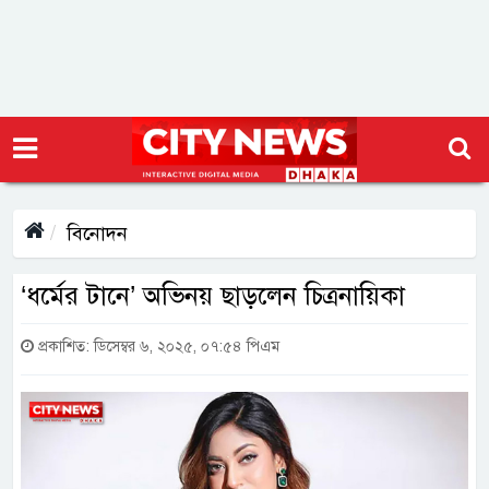
বিনোদন
‘ধর্মের টানে’ অভিনয় ছাড়লেন চিত্রনায়িকা
প্রকাশিত: ডিসেম্বর ৬, ২০২৫, ০৭:৫৪ পিএম