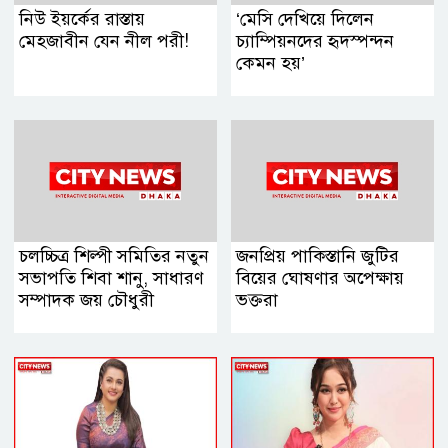
নিউ ইয়র্কের রাস্তায়
‘মেসি দেখিয়ে দিলেন
মেহজাবীন যেন নীল পরী!
চ্যাম্পিয়নদের হৃদস্পন্দন
কেমন হয়’
চলচ্চিত্র শিল্পী সমিতির নতুন
জনপ্রিয় পাকিস্তানি জুটির
সভাপতি শিবা শানু, সাধারণ
বিয়ের ঘোষণার অপেক্ষায়
সম্পাদক জয় চৌধুরী
ভক্তরা