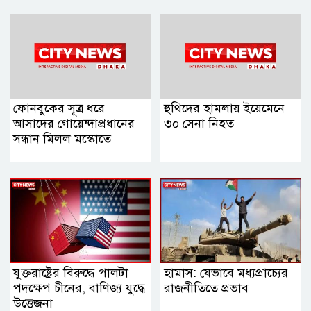
ফোনবুকের সূত্র ধরে
হুথিদের হামলায় ইয়েমেনে
আসাদের গোয়েন্দাপ্রধানের
৩০ সেনা নিহত
সন্ধান মিলল মস্কোতে
যুক্তরাষ্ট্রের বিরুদ্ধে পালটা
হামাস: যেভাবে মধ্যপ্রাচ্যের
পদক্ষেপ চীনের, বাণিজ্য যুদ্ধে
রাজনীতিতে প্রভাব
‍উত্তেজনা