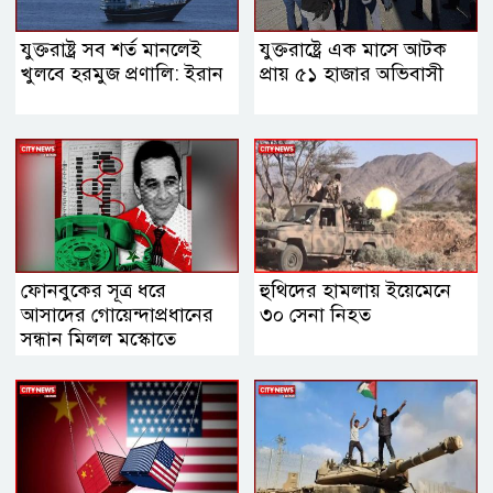
যুক্তরাষ্ট্র সব শর্ত মানলেই
যুক্তরাষ্ট্রে এক মাসে আটক
খুলবে হরমুজ প্রণালি: ইরান
প্রায় ৫১ হাজার অভিবাসী
ফোনবুকের সূত্র ধরে
হুথিদের হামলায় ইয়েমেনে
আসাদের গোয়েন্দাপ্রধানের
৩০ সেনা নিহত
সন্ধান মিলল মস্কোতে