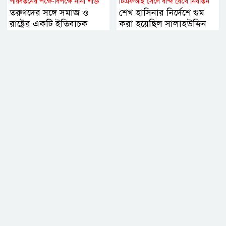
পরিবর্তনের পক্ষে-বিপক্ষে নানা শক্তি
টিএফআই সেলে বন্দি রেখে নির্যাতন
তরুণদের সঙ্গে সমাজ ও
শেখ হাসিনার নির্দেশে গুম
রাষ্ট্রের একটি ইতিবাচক
করা হয়েছিল সালাহউদ্দিন
সমন্বয় প্রয়োজন বললেন
আহমদকে: তদন্ত সংস্থা
হোসেন জিল্লুর