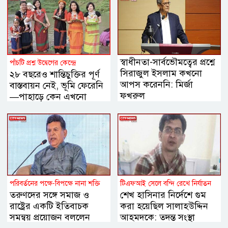
স্বাধীনতা-সার্বভৌমত্বের প্রশ্নে
পাঁচটি প্রশ্ন উদ্বেগের কেন্দ্রে
সিরাজুল ইসলাম কখনো
২৮ বছরেও শান্তিচুক্তির পূর্ণ
আপস করেননি: মির্জা
বাস্তবায়ন নেই, ভূমি ফেরেনি
ফখরুল
—পাহাড়ে কেন এখনো
অশান্তি?
পরিবর্তনের পক্ষে-বিপক্ষে নানা শক্তি
টিএফআই সেলে বন্দি রেখে নির্যাতন
তরুণদের সঙ্গে সমাজ ও
শেখ হাসিনার নির্দেশে গুম
রাষ্ট্রের একটি ইতিবাচক
করা হয়েছিল সালাহউদ্দিন
সমন্বয় প্রয়োজন বললেন
আহমদকে: তদন্ত সংস্থা