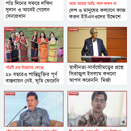
পাঁচ দিনের সফরে দক্ষিণ
আজ আমরা আছি, কাল থাকব না
সুদান ও আবেই গেলেন
দেশ ও মানুষের কল্যাণে কাজ
সেনাপ্রধান
করুন ইউএনওদের উদ্দেশে
প্রধানমন্ত্রী
স্বাধীনতা-সার্বভৌমত্বের প্রশ্নে
পাঁচটি প্রশ্ন উদ্বেগের কেন্দ্রে
সিরাজুল ইসলাম কখনো
২৮ বছরেও শান্তিচুক্তির পূর্ণ
আপস করেননি: মির্জা
বাস্তবায়ন নেই, ভূমি ফেরেনি
ফখরুল
—পাহাড়ে কেন এখনো
অশান্তি?