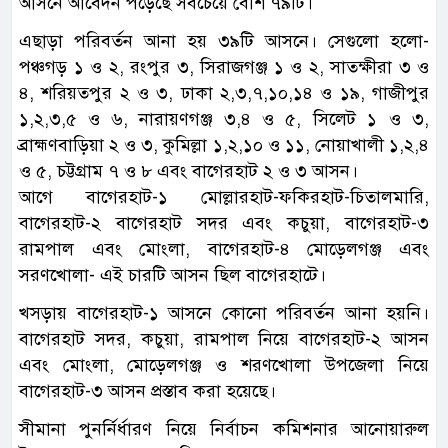
আসনে আবেদন পড়েছে সবচেয়ে বেশি ৭৯টি।
এছাড়া পরিবর্তন আনা হয় ৩৯টি আসনে। সেগুলো হলো-
পঞ্চগড় ১ ও ২, রংপুর ৩, সিরাজগঞ্জ ১ ও ২, সাতক্ষীরা ৩ ও
৪, শরিয়তপুর ২ ও ৩, ঢাকা ২,৩,৭,১০,১৪ ও ১৯, গাজীপুর
১,২,৩,৫ ও ৬, নারায়ণগঞ্জ ৩,৪ ও ৫, সিলেট ১ ও ৩,
ব্রাহ্মণবাড়িয়া ২ ও ৩, কুমিল্লা ১,২,১০ ও ১১, নোয়াখালী ১,২,৪
ও ৫, চট্টগ্রাম ৭ ও ৮ এবং বাগেরহাট ২ ও ৩ আসন।
আগে বাগেরহাট-১ মোল্লারহাট-ফকিরহাট-চিতালমারি,
বাগেরহাট-২ বাগেরহাট সদর এবং কচুয়া, বাগেরহাট-৩
রামপাল এবং মোংলা, বাগেরহাট-৪ মোড়েলগঞ্জ এবং
সরণখোলা- এই চারটি আসন ছিল বাগেরহাটে।
খসড়ায় বাগেরহাট-১ আসনে কোনো পরিবর্তন আনা হয়নি।
বাগেরহাট সদর, কচুয়া, রামপাল নিয়ে বাগেরহাট-২ আসন
এবং মোংলা, মোড়েলগঞ্জ ও শরণখোলা উপজেলা নিয়ে
বাগেরহাট-৩ আসন প্রস্তাব করা হয়েছে।
সীমানা পুনর্নির্ধারণ নিয়ে নির্বাচন কমিশনার আনোয়ারুল