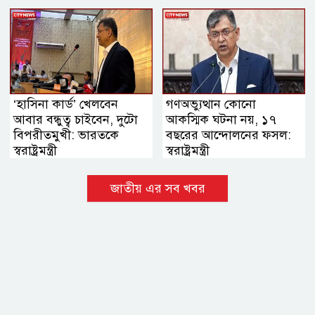
হোসেন জিল্লুর
‘হাসিনা কার্ড’ খেলবেন
গণঅভ্যুত্থান কোনো
আবার বন্ধুত্ব চাইবেন, দুটো
আকস্মিক ঘটনা নয়, ১৭
বিপরীতমুখী: ভারতকে
বছরের আন্দোলনের ফসল:
স্বরাষ্ট্রমন্ত্রী
স্বরাষ্ট্রমন্ত্রী
জাতীয় এর সব খবর